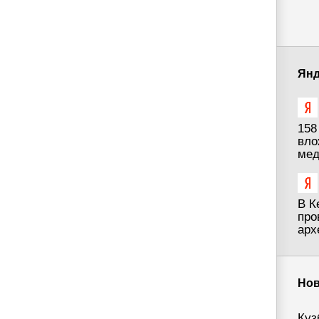
Янд
158
вло
мед
В К
про
арх
Нов
Куз