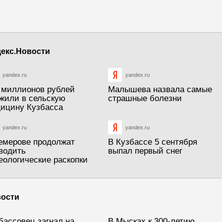
екс.Новости
yandex.ru
yandex.ru
 миллионов рублей
Малышева назвала самые
жили в сельскую
страшные болезни
ицину Кузбасса
yandex.ru
yandex.ru
емерове продолжат
В Кузбассе 5 сентября
водить
выпал первый снег
еологические раскопки
ости
бассовец загнал на
В Мысках к 300-летию