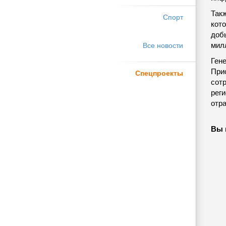
Так
Спорт
кот
добы
милл
Все новости
Ген
При
Спецпроекты
сот
рег
отр
Вы 