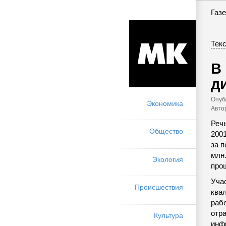
Газе
Текс
В
д
Опуб
Экономика
Авто
Реч
Общество
2001
за п
млн
Экология
прош
Уча
Происшествия
ква
рабо
отр
Культура
инфр