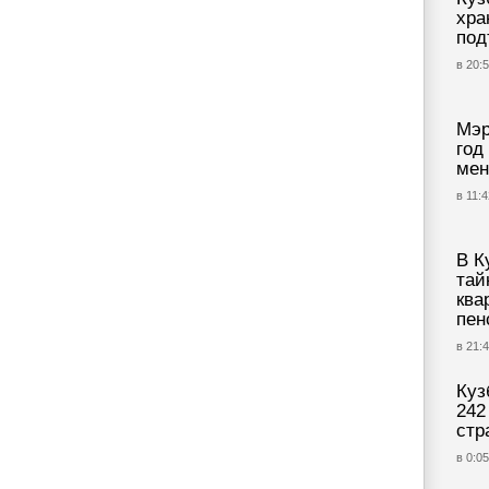
хра
под
в 20:5
Мэр
год
мен
в 11:4
В К
тай
ква
пен
в 21:4
Куз
242
стр
в 0:05