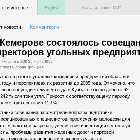
Радио
ты и интернет
6 августа, четверг,
13
:
37
т новости
Комментарии
 Кемерове состоялось совеща
иректоров угольных предприят
ликовано
в 0:00 25 июл 2001 г.
р текста Илона Троицкая
ь шла о работе угольных компаний и предприятий области в
 году и перспективах их развития до 2005 года. Отмечено, что
ервое полугодие текущего года в Кузбассе было добыто 62
.242 тысяч тонн угля. Прирост к соответствующему периоду
лого года составил 11,1%.
стники совещания рассмотрели вопросы подготовки
лифицированных специалистов, привлечения молодежи для
ты в шахтах и разрезах, увеличения инвестиций в угольную
асль, проблемы развития железных дорог и портовой
аструктуры для перевозки и экспорта угля, др.