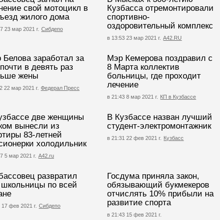
нение свой мотоцикл в
Кузбасса отремонтировали
ъезд жилого дома
спортивно-
оздоровительный комплекс
7 23 мар 2021 г.
Сибдепо
в 13:53 23 мар 2021 г.
А42.RU
 Белова заработал за
Мэр Кемерова поздравил с
 почти в девять раз
8 Марта коллектив
ьше жены
больницы, где проходит
лечение
2 22 мар 2021 г.
Федерал Пресс
в 21:43 8 мар 2021 г.
КП в Кузбассе
узбассе две женщины
В Кузбассе назван лучший
ком вынесли из
студент-электромонтажник
ртиры 83-летней
в 21:31 22 фев 2021 г.
Кузбасс
сионерки холодильник
7 5 мар 2021 г.
А42.ru
бассовец развратил
Госдума приняла закон,
 школьницы по всей
обязывающий букмекеров
ане
отчислять 10% прибыли на
развитие спорта
 17 фев 2021 г.
Сибдепо
в 21:43 15 фев 2021 г.