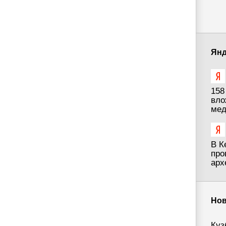
Янд
158
вло
мед
В К
про
арх
Нов
Куз