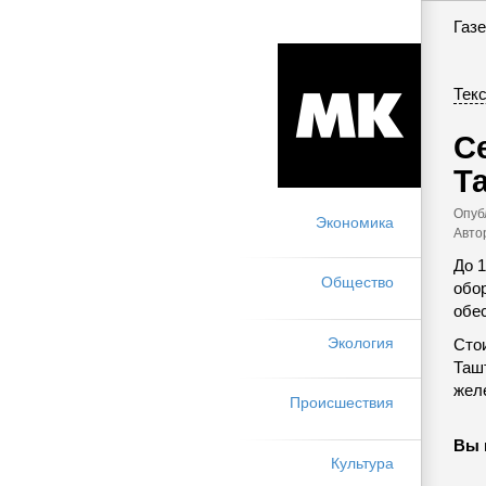
Газе
Текс
С
Т
Опуб
Экономика
Авто
До 
Общество
обо
обе
Экология
Стои
Таш
жел
Происшествия
Вы 
Культура