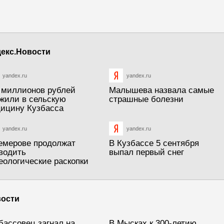
екс.Новости
yandex.ru
yandex.ru
 миллионов рублей
Малышева назвала самые
жили в сельскую
страшные болезни
ицину Кузбасса
yandex.ru
yandex.ru
емерове продолжат
В Кузбассе 5 сентября
водить
выпал первый снег
еологические раскопки
ости
бассовец загнал на
В Мысках к 300-летию