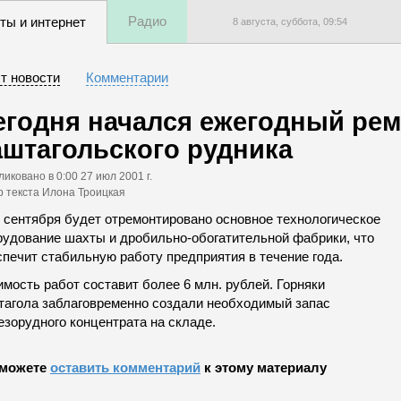
Радио
ты и интернет
8 августа, суббота,
09
:
54
т новости
Комментарии
егодня начался ежегодный ре
аштагольского рудника
ликовано
в 0:00 27 июл 2001 г.
р текста Илона Троицкая
1 сентября будет отремонтировано основное технологическое
рудование шахты и дробильно-обогатительной фабрики, что
спечит стабильную работу предприятия в течение года.
мость работ составит более 6 млн. рублей. Горняки
тагола заблаговременно создали необходимый запас
езорудного концентрата на складе.
можете
оставить комментарий
к этому материалу