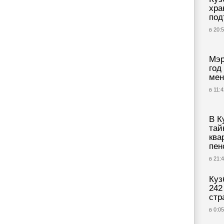
хра
под
в 20:5
Мэр
год
мен
в 11:4
В К
тай
ква
пен
в 21:4
Куз
242
стр
в 0:05