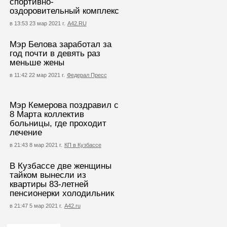
спортивно-
оздоровительный комплекс
в 13:53 23 мар 2021 г.
А42.RU
Мэр Белова заработал за
год почти в девять раз
меньше жены
в 11:42 22 мар 2021 г.
Федерал Пресс
Мэр Кемерова поздравил с
8 Марта коллектив
больницы, где проходит
лечение
в 21:43 8 мар 2021 г.
КП в Кузбассе
В Кузбассе две женщины
тайком вынесли из
квартиры 83-летней
пенсионерки холодильник
в 21:47 5 мар 2021 г.
А42.ru