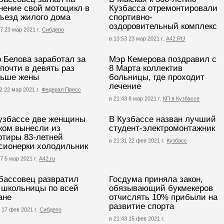
нение свой мотоцикл в
Кузбасса отремонтировали
ъезд жилого дома
спортивно-
оздоровительный комплекс
7 23 мар 2021 г.
Сибдепо
в 13:53 23 мар 2021 г.
А42.RU
 Белова заработал за
Мэр Кемерова поздравил с
 почти в девять раз
8 Марта коллектив
ьше жены
больницы, где проходит
лечение
2 22 мар 2021 г.
Федерал Пресс
в 21:43 8 мар 2021 г.
КП в Кузбассе
узбассе две женщины
В Кузбассе назван лучший
ком вынесли из
студент-электромонтажник
ртиры 83-летней
в 21:31 22 фев 2021 г.
Кузбасс
сионерки холодильник
7 5 мар 2021 г.
А42.ru
бассовец развратил
Госдума приняла закон,
 школьницы по всей
обязывающий букмекеров
ане
отчислять 10% прибыли на
развитие спорта
 17 фев 2021 г.
Сибдепо
в 21:43 15 фев 2021 г.