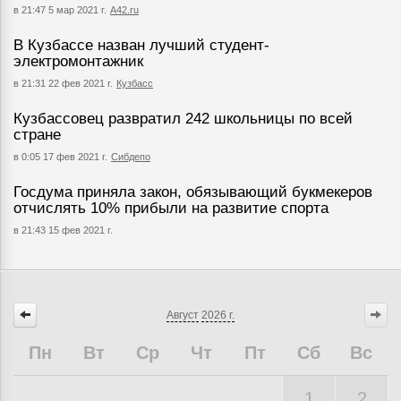
в 21:47 5 мар 2021 г.
А42.ru
В Кузбассе назван лучший студент-
электромонтажник
в 21:31 22 фев 2021 г.
Кузбасс
Кузбассовец развратил 242 школьницы по всей
стране
в 0:05 17 фев 2021 г.
Сибдепо
Госдума приняла закон, обязывающий букмекеров
отчислять 10% прибыли на развитие спорта
в 21:43 15 фев 2021 г.
Август
2026 г.
Пн
Вт
Ср
Чт
Пт
Сб
Вс
1
2