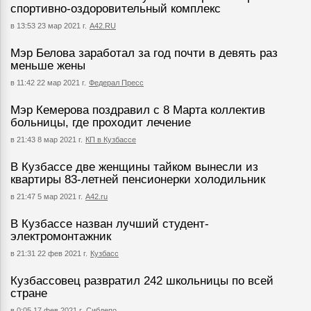
спортивно-оздоровительный комплекс
в 13:53 23 мар 2021 г.
А42.RU
Мэр Белова заработал за год почти в девять раз
меньше жены
в 11:42 22 мар 2021 г.
Федерал Пресс
Мэр Кемерова поздравил с 8 Марта коллектив
больницы, где проходит лечение
в 21:43 8 мар 2021 г.
КП в Кузбассе
В Кузбассе две женщины тайком вынесли из
квартиры 83-летней пенсионерки холодильник
в 21:47 5 мар 2021 г.
А42.ru
В Кузбассе назван лучший студент-
электромонтажник
в 21:31 22 фев 2021 г.
Кузбасс
Кузбассовец развратил 242 школьницы по всей
стране
в 0:05 17 фев 2021 г.
Сибдепо