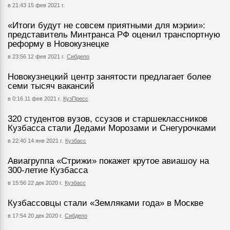
в 21:43 15 фев 2021 г.
«Итоги будут не совсем приятными для мэрии»:
представитель Минтранса РФ оценил транспортную
реформу в Новокузнецке
в 23:56 12 фев 2021 г.
Сибдепо
Новокузнецкий центр занятости предлагает более
семи тысяч вакансий
в 0:16 11 фев 2021 г.
КузПресс
320 студентов вузов, ссузов и старшеклассников
Кузбасса стали Дедами Морозами и Снегурочками
в 22:40 14 янв 2021 г.
Кузбасс
Авиагруппа «Стрижи» покажет крутое авиашоу на
300-летие Кузбасса
в 15:56 22 дек 2020 г.
Кузбасс
Кузбассовцы стали «Земляками года» в Москве
в 17:54 20 дек 2020 г.
Сибдепо