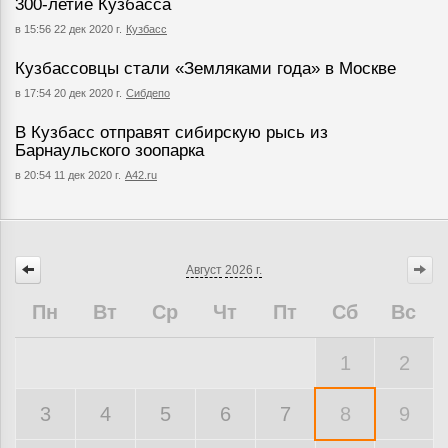
300-летие Кузбасса
в 15:56 22 дек 2020 г.
Кузбасс
Кузбассовцы стали «Земляками года» в Москве
в 17:54 20 дек 2020 г.
Сибдепо
В Кузбасс отправят сибирскую рысь из
Барнаульского зоопарка
в 20:54 11 дек 2020 г.
А42.ru
Август
2026 г.
Пн
Вт
Ср
Чт
Пт
Сб
Вс
1
2
3
4
5
6
7
8
9