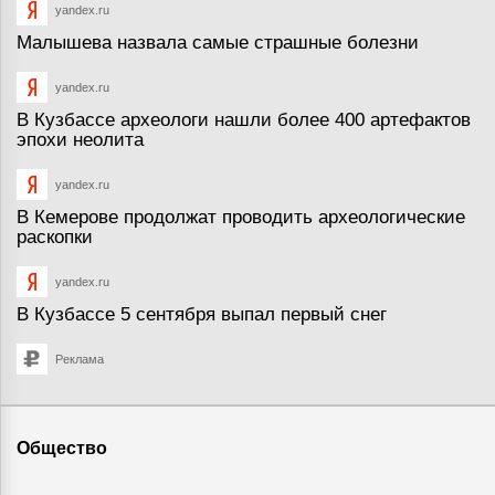
yandex.ru
Малышева назвала самые страшные болезни
yandex.ru
В Кузбассе археологи нашли более 400 артефактов
эпохи неолита
yandex.ru
В Кемерове продолжат проводить археологические
раскопки
yandex.ru
В Кузбассе 5 сентября выпал первый снег
Реклама
Общество