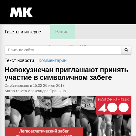
Радио
Газеты и интернет
8 августа, суббота,
18
:
54
Текст новости
Комментарии
Новокузнечан приглашают принять
участие в символичном забеге
Опубликовано
в 15:32 26 июн 2018 г.
Автор текста Александра Орешина