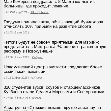
Мэр Кемерова поздравил с 8 Марта коллектив
больницы, где проходит лечение
в 21:43 8 мар 2021 г.
КП в Кузбассе
Госдума приняла закон, обязывающий букмекеров
отчислять 10% прибыли на развитие спорта
в 21:43 15 фев 2021 г.
«Итоги будут не совсем приятными для мэрии»:
представитель Минтранса РФ оценил транспортную
реформу в Новокузнецке
в 23:56 12 фев 2021 г.
Сибдепо
Новокузнецкий центр занятости предлагает более
семи тысяч вакансий
в 0:16 11 фев 2021 г.
КузПресс
320 студентов вузов, ссузов и старшеклассников
Кузбасса стали Дедами Морозами и Снегурочками
в 22:40 14 янв 2021 г.
Кузбасс
Авиагруппа «Стрижи» покажет крутое авиашоу на