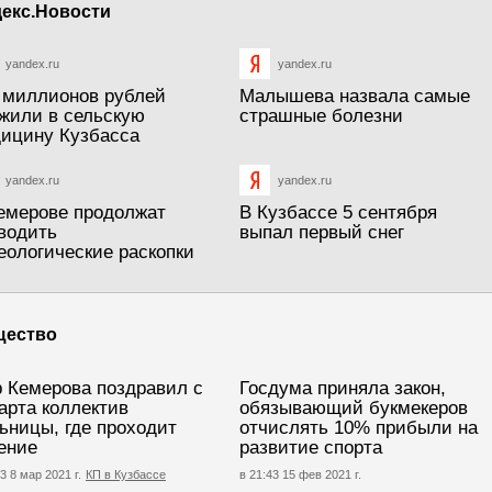
екс.Новости
yandex.ru
yandex.ru
 миллионов рублей
Малышева назвала самые
жили в сельскую
страшные болезни
ицину Кузбасса
yandex.ru
yandex.ru
емерове продолжат
В Кузбассе 5 сентября
водить
выпал первый снег
еологические раскопки
щество
 Кемерова поздравил с
Госдума приняла закон,
арта коллектив
обязывающий букмекеров
ьницы, где проходит
отчислять 10% прибыли на
ение
развитие спорта
3 8 мар 2021 г.
КП в Кузбассе
в 21:43 15 фев 2021 г.