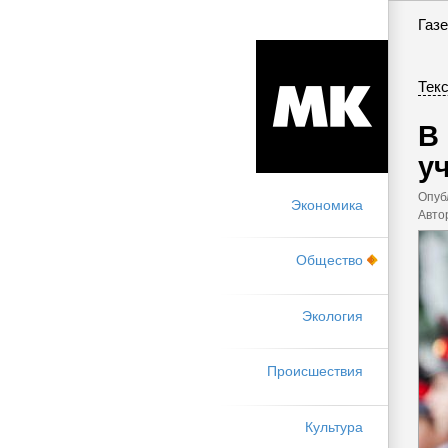
Газе
Текс
В
у
Опуб
Экономика
Авто
Общество
Экология
Происшествия
Культура