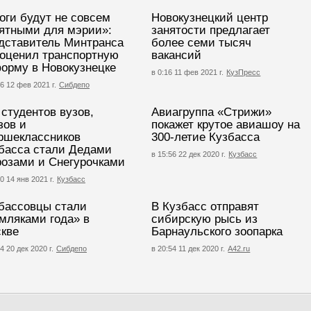
оги будут не совсем
Новокузнецкий центр
ятными для мэрии»:
занятости предлагает
дставитель Минтранса
более семи тысяч
оценил транспортную
вакансий
орму в Новокузнецке
в 0:16 11 фев 2021 г.
КузПресс
56 12 фев 2021 г.
Сибдепо
 студентов вузов,
Авиагруппа «Стрижи»
зов и
покажет крутое авиашоу на
ршеклассников
300-летие Кузбасса
басса стали Дедами
в 15:56 22 дек 2020 г.
Кузбасс
озами и Снегурочками
0 14 янв 2021 г.
Кузбасс
бассовцы стали
В Кузбасс отправят
мляками года» в
сибирскую рысь из
кве
Барнаульского зоопарка
4 20 дек 2020 г.
Сибдепо
в 20:54 11 дек 2020 г.
А42.ru