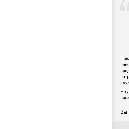
Пре
пан
пре
пат
слу
На 
пре
Вы 