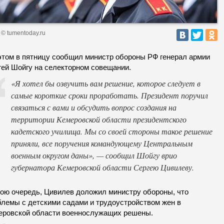
 © tumentoday.ru
этом в пятницу сообщил министр обороны РФ генерал армии
гей Шойгу на селекторном совещании.
«Я хотел бы озвучить вам решение, которое следует в
самые короткие сроки проработать. Президент поручил
связаться с вами и обсудить вопрос создания на
территории Кемеровской области президентского
кадетского училища. Мы со своей стороны такое решение
приняли, все поручения командующему Центральным
военным округом даны», — сообщил Шойгу врио
губернатора Кемеровской области Сергею Цивилеву.
вою очередь, Цивилев доложил министру обороны, что
блемы с детскими садами и трудоустройством жен в
еровской области военнослужащих решены.