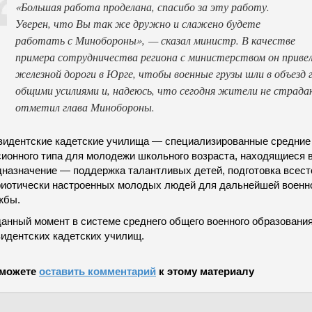
«Большая работа проделана, спасибо за эту работу.
Уверен, что Вы так же дружно и слажено будете
работать с Минобороны», — сказал министр. В качестве
примера сотрудничества региона с министерством он приве
железной дороги в Юрге, чтобы военные грузы шли в объезд 
общими усилиями и, надеюсь, что сегодня жители не страд
отметил глава Минобороны.
зидентские кадетские училища — специализированные средние
сионного типа для молодежи школьного возраста, находящиеся 
дназначение — поддержка талантливых детей, подготовка всест
риотически настроенных молодых людей для дальнейшей военно
жбы.
данный момент в системе среднего общего военного образован
зидентских кадетских училищ.
можете
оставить комментарий
к этому материалу