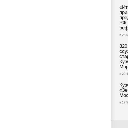
«Ит
при
пре
РФ 
реф
в 23:
320
ссу
ста
Куз
Мор
в 22:4
Куз
«Зе
Мос
в 17:5