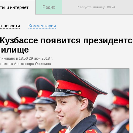
Радио
ты и интернет
7 августа, пятница,
08
:
24
т новости
Комментарии
 Кузбассе появится президентс
чилище
ликовано
в 18:50 29 июн 2018 г.
р текста Александра Орешина