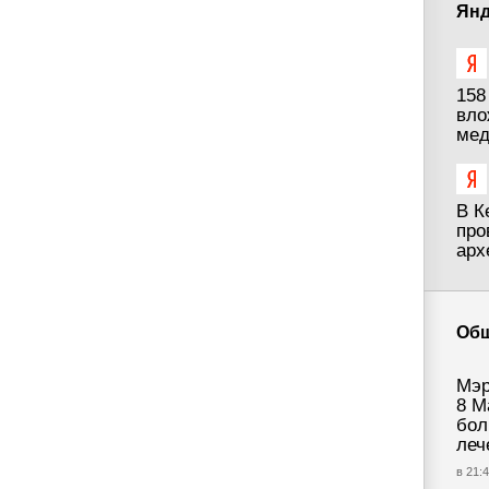
Янд
158
вло
мед
В К
про
арх
Об
Мэр
8 М
бол
леч
в 21:4