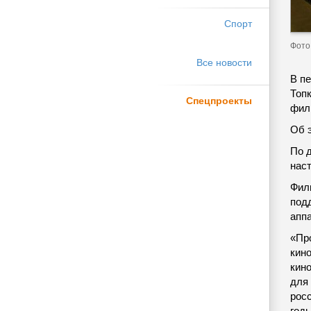
Спорт
Фото 
Все новости
В пе
Топ
Спецпроекты
фил
Об 
По 
нас
Фил
под
апп
«Пр
кин
кин
для
росс
год