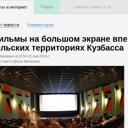
Радио
ты и интернет
8 августа, суббота,
17
:
14
т новости
Комментарии
ильмы на большом экране впе
ельских территориях Кузбасса
ликовано
в 12:34 22 янв 2016 г.
р текста Денис Васильев