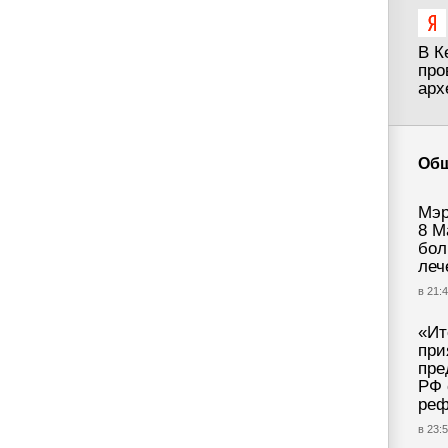
В К
про
арх
Об
Мэр
8 М
бол
леч
в 21:4
«Ит
при
пре
РФ 
реф
в 23: