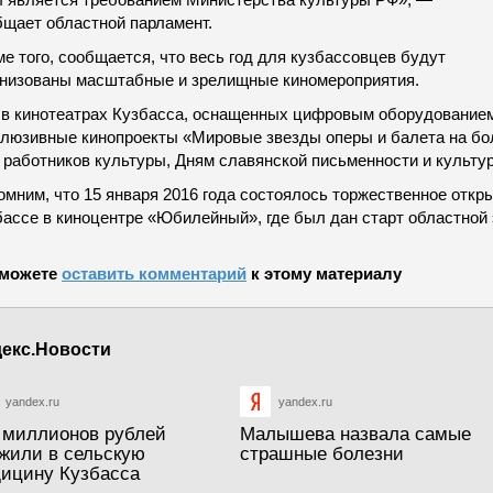
бщает областной парламент.
е того, сообщается, что весь год для кузбассовцев будут
анизованы масштабные и зрелищные киномероприятия.
, в кинотеатрах Кузбасса, оснащенных цифровым оборудованием
клюзивные кинопроекты «Мировые звезды оперы и балета на бо
работников культуры, Дням славянской письменности и культур
мним, что 15 января 2016 года состоялось торжественное откры
бассе в киноцентре «Юбилейный», где был дан старт областной 
можете
оставить комментарий
к этому материалу
екс.Новости
yandex.ru
yandex.ru
 миллионов рублей
Малышева назвала самые
жили в сельскую
страшные болезни
ицину Кузбасса