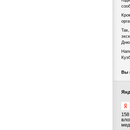
соо
Кром
орг
Так
экс
Дню 
Напо
Куз
Вы 
Янд
158
вло
мед