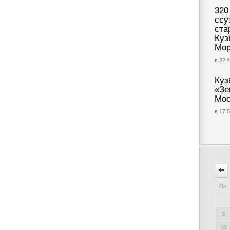
320
ссу
ста
Куз
Мор
в 22:4
Куз
«Зе
Мос
в 17:5
Пн
3
10