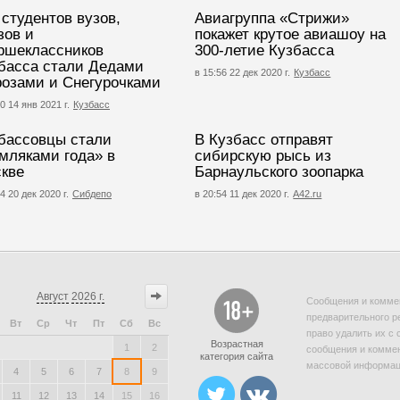
 студентов вузов,
Авиагруппа «Стрижи»
зов и
покажет крутое авиашоу на
ршеклассников
300-летие Кузбасса
басса стали Дедами
в 15:56 22 дек 2020 г.
Кузбасс
озами и Снегурочками
0 14 янв 2021 г.
Кузбасс
бассовцы стали
В Кузбасс отправят
мляками года» в
сибирскую рысь из
кве
Барнаульского зоопарка
4 20 дек 2020 г.
Сибдепо
в 20:54 11 дек 2020 г.
А42.ru
Август
2026 г.
Сообщения и коммен
предварительного р
Вт
Ср
Чт
Пт
Сб
Вс
право удалить их с 
Возрастная
1
2
сообщения и коммен
категория сайта
массовой информаци
4
5
6
7
8
9
11
12
13
14
15
16