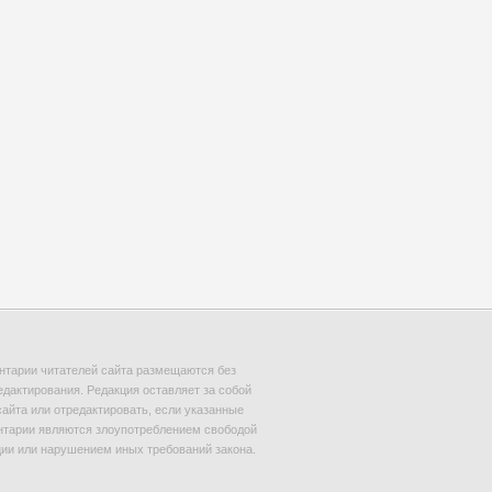
тарии читателей сайта размещаются без
едактирования. Редакция оставляет за собой
сайта или отредактировать, если указанные
тарии являются злоупотреблением свободой
и или нарушением иных требований закона.