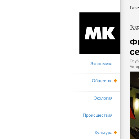
Газе
Текс
Ф
с
Опуб
Экономика
Авто
Общество
Экология
Происшествия
Культура