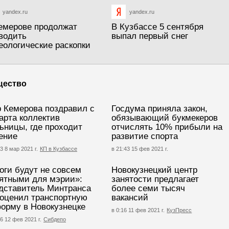
yandex.ru
yandex.ru
емерове продолжат
В Кузбассе 5 сентября
водить
выпал первый снег
еологические раскопки
щество
 Кемерова поздравил с
Госдума приняла закон,
арта коллектив
обязывающий букмекеров
ьницы, где проходит
отчислять 10% прибыли на
ение
развитие спорта
3 8 мар 2021 г.
КП в Кузбассе
в 21:43 15 фев 2021 г.
оги будут не совсем
Новокузнецкий центр
ятными для мэрии»:
занятости предлагает
дставитель Минтранса
более семи тысяч
оценил транспортную
вакансий
орму в Новокузнецке
в 0:16 11 фев 2021 г.
КузПресс
56 12 фев 2021 г.
Сибдепо