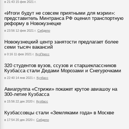
в 21:43 15 фев 2021 г.
«Итоги будут не совсем приятными для мэрии»:
представитель Минтранса РФ оценил транспортную
реформу в Новокузнецке
в 23:56 12 фев 2021 г.
Сибдепо
Новокузнецкий центр занятости предлагает более
семи тысяч вакансий
в 0:16 11 фев 2021 г.
КузПресс
320 студентов вузов, ссузов и старшеклассников
Кузбасса стали Дедами Морозами и Снегурочками
в 22:40 14 янв 2021 г.
Кузбасс
Авиагруппа «Стрижи» покажет крутое авиашоу на
300-летие Кузбасса
в 15:56 22 дек 2020 г.
Кузбасс
Кузбассовцы стали «Земляками года» в Москве
в 17:54 20 дек 2020 г.
Сибдепо