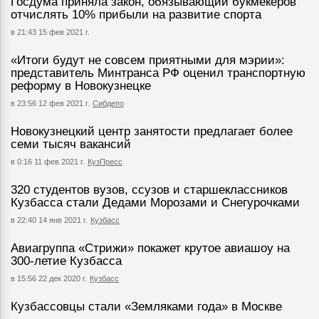
Госдума приняла закон, обязывающий букмекеров
отчислять 10% прибыли на развитие спорта
в 21:43 15 фев 2021 г.
«Итоги будут не совсем приятными для мэрии»:
представитель Минтранса РФ оценил транспортную
реформу в Новокузнецке
в 23:56 12 фев 2021 г.
Сибдепо
Новокузнецкий центр занятости предлагает более
семи тысяч вакансий
в 0:16 11 фев 2021 г.
КузПресс
320 студентов вузов, ссузов и старшеклассников
Кузбасса стали Дедами Морозами и Снегурочками
в 22:40 14 янв 2021 г.
Кузбасс
Авиагруппа «Стрижи» покажет крутое авиашоу на
300-летие Кузбасса
в 15:56 22 дек 2020 г.
Кузбасс
Кузбассовцы стали «Земляками года» в Москве