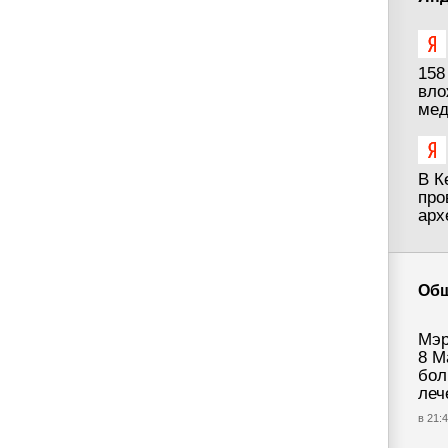
158
вло
мед
В К
про
арх
Об
Мэр
8 М
бол
леч
в 21:4