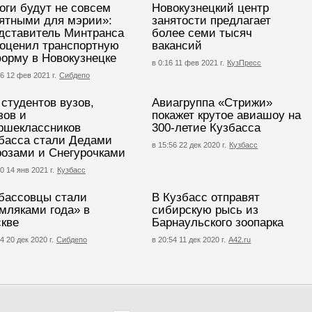
оги будут не совсем
Новокузнецкий центр
ятными для мэрии»:
занятости предлагает
дставитель Минтранса
более семи тысяч
оценил транспортную
вакансий
орму в Новокузнецке
в 0:16 11 фев 2021 г.
КузПресс
56 12 фев 2021 г.
Сибдепо
 студентов вузов,
Авиагруппа «Стрижи»
зов и
покажет крутое авиашоу на
ршеклассников
300-летие Кузбасса
басса стали Дедами
в 15:56 22 дек 2020 г.
Кузбасс
озами и Снегурочками
0 14 янв 2021 г.
Кузбасс
бассовцы стали
В Кузбасс отправят
мляками года» в
сибирскую рысь из
кве
Барнаульского зоопарка
4 20 дек 2020 г.
Сибдепо
в 20:54 11 дек 2020 г.
А42.ru