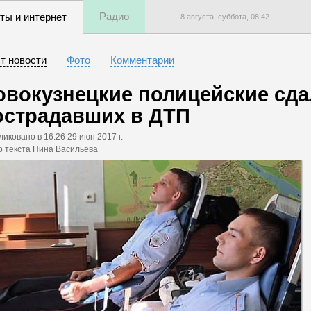
Радио
ты и интернет
8 августа, суббота,
08
:
42
т новости
Фото
Комментарии
овокузнецкие полицейские сда
острадавших в ДТП
ликовано
в 16:26 29 июн 2017 г.
р текста Нина Васильева