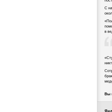
пос
С н
окол
«Пол
пом
в ве
«Сту
никт
Сотр
бра
мед
Вы 
Янд