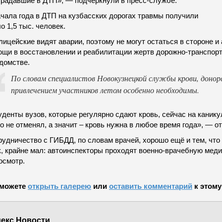
традавшие в ДТП», — подчеркнули в пресс-службе.
ачала года в ДТП на кузбасских дорогах травмы получили
о 1,5 тыс. человек.
ицейские видят аварии, поэтому не могут остаться в стороне и
ощи в восстановлении и реабилитации жертв дорожно-транспор
домстве.
По словам специалистов Новокузнецкой службы крови, донор
привлечением участников летом особенно необходимы.
денты вузов, которые регулярно сдают кровь, сейчас на канику
о не отменял, а значит – кровь нужна в любое время года», — о
удничество с ГИБДД, по словам врачей, хорошо ещё и тем, что 
к, крайне мал: автоинспекторы проходят военно-врачебную мед
осмотр.
можете
открыть галерею
или
оставить комментарий
к этому
екс.Новости