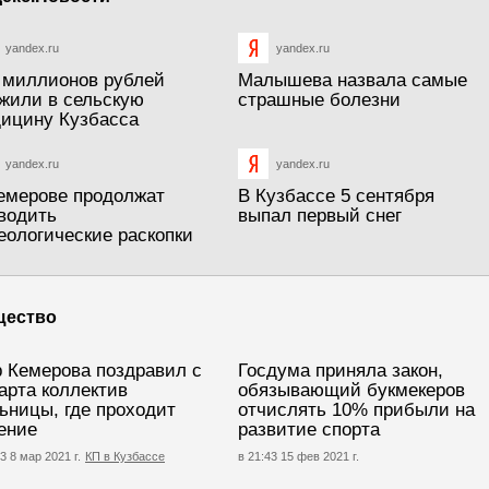
yandex.ru
yandex.ru
 миллионов рублей
Малышева назвала самые
жили в сельскую
страшные болезни
ицину Кузбасса
yandex.ru
yandex.ru
емерове продолжат
В Кузбассе 5 сентября
водить
выпал первый снег
еологические раскопки
щество
 Кемерова поздравил с
Госдума приняла закон,
арта коллектив
обязывающий букмекеров
ьницы, где проходит
отчислять 10% прибыли на
ение
развитие спорта
3 8 мар 2021 г.
КП в Кузбассе
в 21:43 15 фев 2021 г.