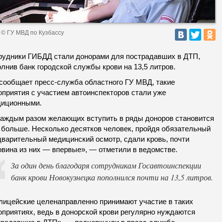
 © ГУ МВД по Кузбассу
рудники ГИБДД стали донорами для пострадавших в ДТП,
лнив банк городской службы крови на 13,5 литров.
 сообщает пресс-служба областного ГУ МВД, такие
оприятия с участием автоинспекторов стали уже
диционными.
каждым разом желающих вступить в ряды доноров становится
 больше. Несколько десятков человек, пройдя обязательный
дварительный медицинский осмотр, сдали кровь, почти
овина из них — впервые», — отметили в ведомстве.
За один день благодаря сотрудникам Госавтоинспекции
банк крови Новокузнецка пополнился почти на 13,5 литров.
лицейские целенаправленно принимают участие в таких
оприятиях, ведь в донорской крови регулярно нуждаются