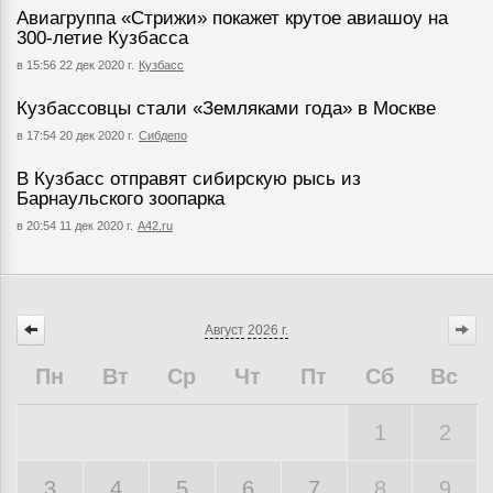
Авиагруппа «Стрижи» покажет крутое авиашоу на
300-летие Кузбасса
в 15:56 22 дек 2020 г.
Кузбасс
Кузбассовцы стали «Земляками года» в Москве
в 17:54 20 дек 2020 г.
Сибдепо
В Кузбасс отправят сибирскую рысь из
Барнаульского зоопарка
в 20:54 11 дек 2020 г.
А42.ru
Август
2026 г.
Пн
Вт
Ср
Чт
Пт
Сб
Вс
1
2
3
4
5
6
7
8
9