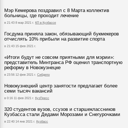
Мэр Кемерова поздравил с 8 Марта коллектив
больницы, где проходит лечение
в 21:43 8 мар 2021 г.
КП в Кузбассе
Госдума приняла закон, обязывающий букмекеров
отчислять 10% прибыли на развитие спорта
в 21:43 15 фев 2021 г.
«Итоги будут не совсем приятными для мэрии»:
представитель Минтранса РФ оценил транспортную
реформу в Новокузнецке
в 23:56 12 фев 2021 г.
Сибдепо
Новокузнецкий центр занятости предлагает более
семи тысяч вакансий
в 0:16 11 фев 2021 г.
КузПресс
320 студентов вузов, ссузов и старшеклассников
Кузбасса стали Дедами Морозами и Снегурочками
в 22:40 14 янв 2021 г.
Кузбасс