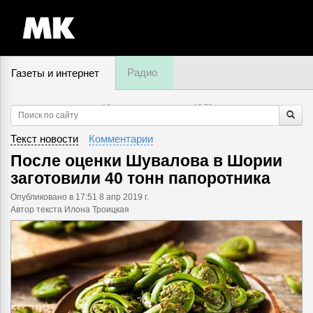
Радио
Газеты и интернет
10 августа, понедельник,
10
:
52
Текст новости
Комментарии
После оценки Шувалова в Шории
заготовили 40 тонн папоротника
Опубликовано
в 17:51 8 апр 2019 г.
Автор текста Илона Троицкая