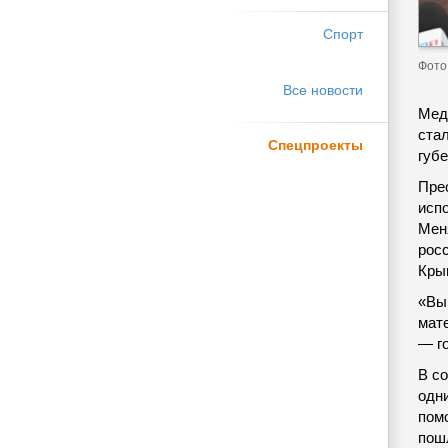
Спорт
Фото 
Все новости
Мед
ста
Спецпроекты
губ
Пре
исп
Мен
росс
Кры
«Вы
мат
— г
В с
одни
пом
пош