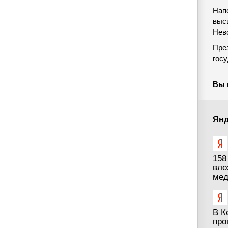
Нап
выс
Невс
Пре
гос
Вы 
Янд
158
вло
мед
В К
про