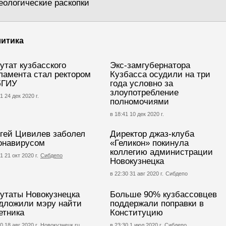
еологические раскопки
итика
утат кузбасского
Экс-замгубернатора
ламента стал ректором
Кузбасса осудили на три
бГИУ
года условно за
злоупотребление
1 24 дек 2020 г.
полномочиями
в 18:41 10 дек 2020 г.
гей Цивилев заболел
Директор джаз-клуба
онавирусом
«Геликон» покинула
коллегию администрации
1 21 окт 2020 г.
Сибдепо
Новокузнецка
в 22:30 31 авг 2020 г.
Сибдепо
утаты Новокузнецка
Больше 90% кузбассовцев
дложили мэру найти
поддержали поправки в
етника
Конституцию
0 18 авг 2020 г.
Новокузнецк.ru
в 23:30 1 июл 2020 г.
Сибдепо