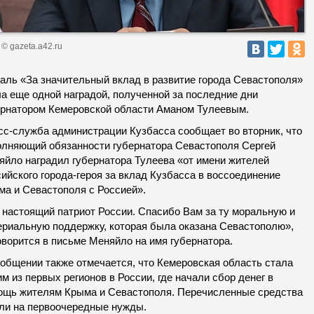
© gazeta.a42.ru
аль «За значительный вклад в развитие города Севастополя»
ла еще одной наградой, полученной за последние дни
ернатором Кемеровской области Аманом Тулеевым.
сс-служба администрации Кузбасса сообщает во вторник, что
олняющий обязанности губернатора Севастополя Сергей
яйло наградил губернатора Тулеева «от имени жителей
ийского города-героя за вклад Кузбасса в воссоединение
ма и Севастополя с Россией».
 настоящий патриот России. Спасибо Вам за ту моральную и
ериальную поддержку, которая была оказана Севастополю»,
оворится в письме Меняйло на имя губернатора.
ообщении также отмечается, что Кемеровская область стала
м из первых регионов в России, где начали сбор денег в
ощь жителям Крыма и Севастополя. Перечисленные средства
ли на первоочередные нужды.