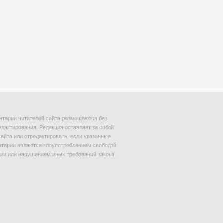
тарии читателей сайта размещаются без
едактирования. Редакция оставляет за собой
сайта или отредактировать, если указанные
тарии являются злоупотреблением свободой
и или нарушением иных требований закона.