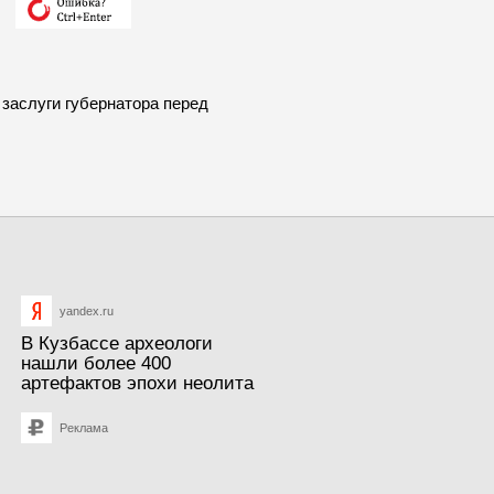
аслуги губернатора перед
yandex.ru
В Кузбассе археологи
нашли более 400
артефактов эпохи неолита
Реклама