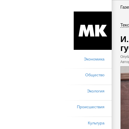
Газе
Текс
И
г
Опуб
Экономика
Авто
Общество
Экология
Происшествия
Культура