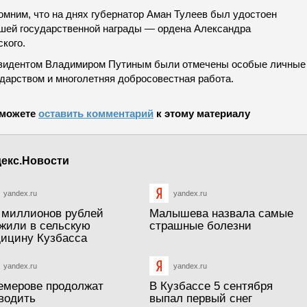
омним, что на днях губернатор Аман Тулеев был удостоен
шей государственной награды — ордена Александра
кого.
зидентом Владимиром Путиным были отмечены особые личные з
ударством и многолетняя добросовестная работа.
можете
оставить комментарий
к этому материалу
екс.Новости
yandex.ru
yandex.ru
 миллионов рублей
Малышева назвала самые
жили в сельскую
страшные болезни
ицину Кузбасса
yandex.ru
yandex.ru
емерове продолжат
В Кузбассе 5 сентября
водить
выпал первый снег