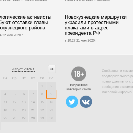
логические активисты
Новокузнецкие маршрутки
буют отставки главы
украсили протестными
окузнецкого района
плакатами в адрес
президента РФ
4 22 июн 2020 г.
в 10:27 21 мая 2020 г.
Август
2026 г.
Сообщения и коммен
предварительного р
Вт
Ср
Чт
Пт
Сб
Вс
право удалить их с 
Возрастная
1
2
сообщения и коммен
категория сайта
массовой информаци
4
5
6
7
8
9
11
12
13
14
15
16
18
19
20
21
22
23
25
26
27
28
29
30