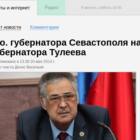
Радио
ты и интернет
9 августа, суббота,
01
:
56
т новости
Комментарии
.о. губернатора Севастополя н
убернатора Тулеева
ликовано
в 13:38 20 мая 2014 г.
р текста Денис Васильев