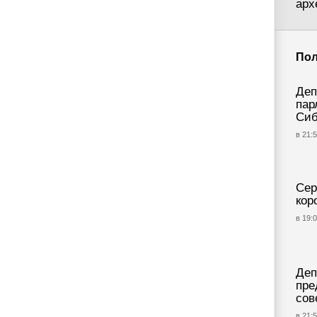
арх
Пол
Деп
пар
Си
в 21:5
Сер
кор
в 19:0
Деп
пре
сов
в 21:5