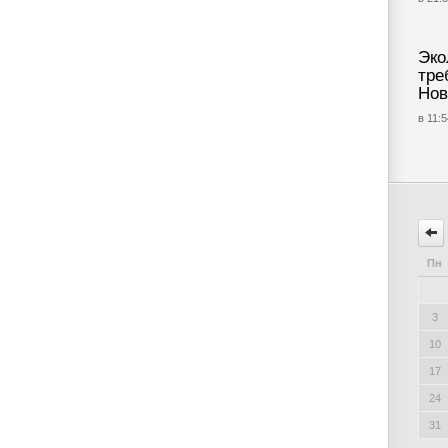
Эко
тре
Нов
в 11:5
Пн
3
10
17
24
31