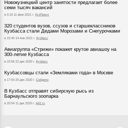
Новокузнецкий центр занятости предлагает более
семи тысяч вакансий
в 0:16 11 фев 2021 г.
КузПресс
320 студентов вузов, ссузов и старшеклассников
Кузбасса стали Дедами Морозами и Снегурочками
в 22:40 14 янв 2021 г.
Кузбасс
Авиагруппа «Стрижи» покажет крутое авиашоу на
300-летие Кузбасса
в 15:56 22 дек 2020 г.
Кузбасс
Кузбассовцы стали «Земляками года» в Москве
в 17:54 20 дек 2020 г.
Сибдепо
В Кузбасс отправят сибирскую рысь из
Барнаульского зоопарка
в 20:54 11 дек 2020 г.
А42.ru