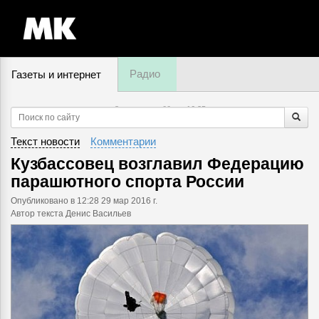
Радио
Газеты и интернет
8 августа, суббота,
16
:
35
Текст новости
Комментарии
Кузбассовец возглавил Федерацию
парашютного спорта России
Опубликовано
в 12:28 29 мар 2016 г.
Автор текста Денис Васильев