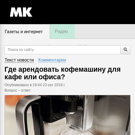
Радио
Газеты и интернет
8 августа, пятница,
06
:
23
Текст новости
Комментарии
Где арендовать кофемашину для
кафе или офиса?
Опубликовано
в 19:44 23 окт 2018 г.
Вопрос – ответ