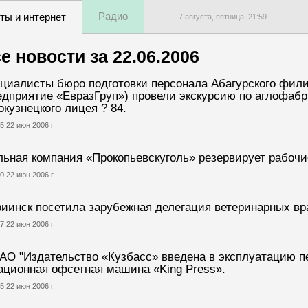
Радио
ты и интернет
7 августа, пятница,
21
:
59
е новости за
22.06.2006
циалисты бюро подготовки персонала Абагурского фил
едприятие «ЕвразГруп») провели экскурсию по аглофабр
окузнецкого лицея ? 84.
5 22 июн 2006 г.
льная компания «Прокопьевскуголь» резервирует рабочи
0 22 июн 2006 г.
иинск посетила зарубежная делегация ветеринарных вр
7 22 июн 2006 г.
АО "Издательство «Кузбасс» введена в эксплуатацию пе
ационная офсетная машина «King Press».
5 22 июн 2006 г.