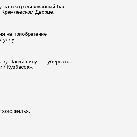
у на театрализованный бал
м Кремлевском Дворце.
ия на приобретение
 услуг.
лаву Панчишину — губернатор
ии Кузбасса».
тхого жилья.