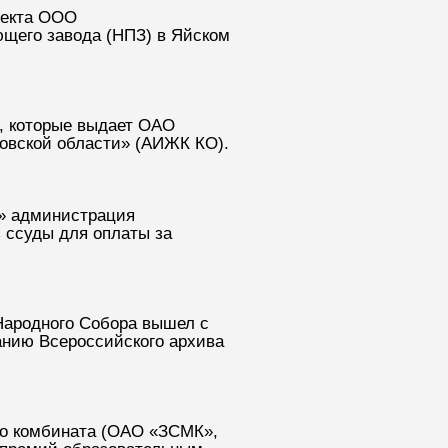
оекта ООО
щего завода (НПЗ) в Яйском
ы, которые выдает ОАО
овской области» (АИЖК КО).
е» администрация
ь ссуды для оплаты за
Народного Собора вышел с
анию Всероссийского архива
го комбината (ОАО «ЗСМК»,