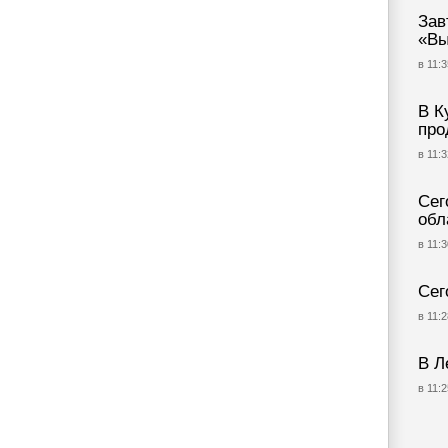
Зав
«Вы
в 11:3
В К
про
в 11:3
Сег
обл
в 11:3
Сег
в 11:2
В Л
в 11:2