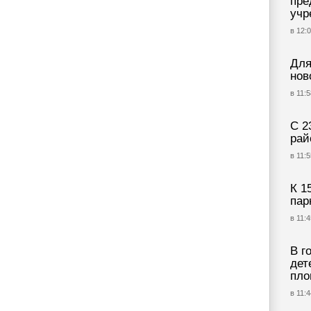
пре
учр
в 12:0
Для
нов
в 11:5
С 2
рай
в 11:5
К 1
пар
в 11:4
В г
дет
пло
в 11:4