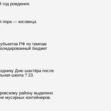
 год рождения.
я пора — косовица
субъектов РФ по темпам
нсолидированный бюджет
разднику Дню шахтёра после
ьная школа ? 23.
еровскому району выделено
ие мусорных контейнеров.