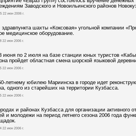
дприятие «Евраз Груп») состоялось вручение денежных
еждениям Заводского и Новоильинского районов Новоку
5 22 июн 2006 г.
 здравпункта шахты «Коксовая» угольной компании «Пр
ое медицинское оборудование.
8 22 июн 2006 г.
3 июня по 2 июля на базе станции юных туристов «Кабы
она пройдет областная смена шорской языковой деревни
5 22 июн 2006 г.
50-летнему юбилею Мариинска в городе идет реконструк
ка, одного из старейших на территории Кузбасса.
5 22 июн 2006 г.
ородах и районах Кузбасса для организации активного о
ей и молодежи на период летнего сезона 2006 года фун
щадок.
4 22 июн 2006 г.