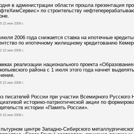
одня в администрации области прошла презентация пр
фтеХимСервис» по строительству нефтеперерабатываю
оне.
5 22 июн 2006 г.
 июля 2006 года снижается ставка на ипотечные кредит
ентство по ипотечному жилищному кредитованию Кемер
2 22 июн 2006 г.
амках реализации национального проекта «Образовани
копьевского района с 1 июля этого года начнет выделят
чение.
5 22 июн 2006 г.
з писателей России при участии Всемирного Русского 
циативой историко-патриотической акции по формиров
детельств истории «Память России».
0 22 июн 2006 г.
ультурном центре Западно-Сибирского металлургическо