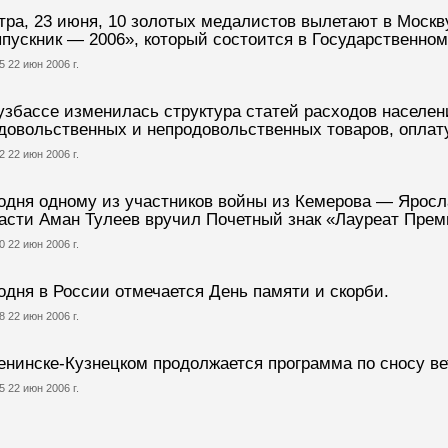
тра, 23 июня, 10 золотых медалистов вылетают в Москв
пускник — 2006», который состоится в Государственно
5 22 июн 2006 г.
узбассе изменилась структура статей расходов населен
довольственных и непродовольственных товаров, оплату
2 22 июн 2006 г.
одня одному из участников войны из Кемерова — Ярос
асти Аман Тулеев вручил Почетный знак «Лауреат Прем
0 22 июн 2006 г.
одня в России отмечается День памяти и скорби.
8 22 июн 2006 г.
енинске-Кузнецком продолжается программа по сносу ве
5 22 июн 2006 г.