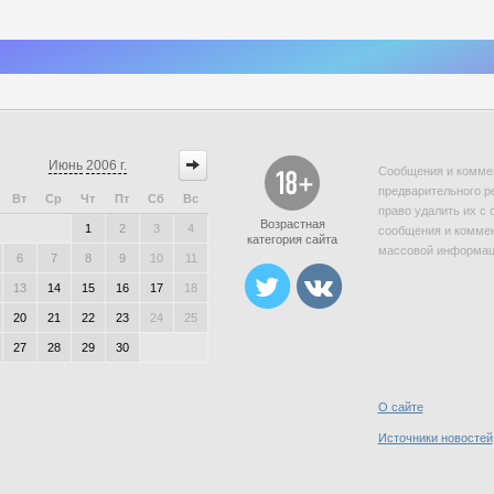
Июнь
2006 г.
Сообщения и коммен
предварительного р
Вт
Ср
Чт
Пт
Сб
Вс
право удалить их с 
Возрастная
1
2
3
4
сообщения и коммен
категория сайта
массовой информаци
6
7
8
9
10
11
13
14
15
16
17
18
20
21
22
23
24
25
27
28
29
30
О сайте
Источники новостей