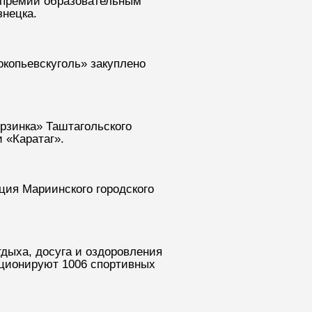
 премий образовательным
знецка.
окопьевскуголь» закуплено
рзинка» Таштагольского
 «Каратаг».
ция Мариинского городского
тдыха, досуга и оздоровления
кционируют 1006 спортивных