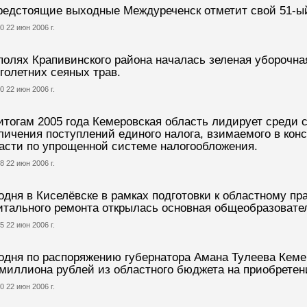
редстоящие выходные Междуреченск отметит свой 51-ый
0 22 июн 2006 г.
полях Крапивинского района началась зеленая уборочна
голетних сеяных трав.
0 22 июн 2006 г.
итогам 2005 года Кемеровская область лидирует среди 
личения поступлений единого налога, взимаемого в ко
асти по упрощенной системе налогообложения.
8 22 июн 2006 г.
одня в Киселёвске в рамках подготовки к областному п
итального ремонта открылась основная общеобразовател
5 22 июн 2006 г.
одня по распоряжению губернатора Амана Тулеева Кем
миллиона рублей из областного бюджета на приобретен
0 22 июн 2006 г.