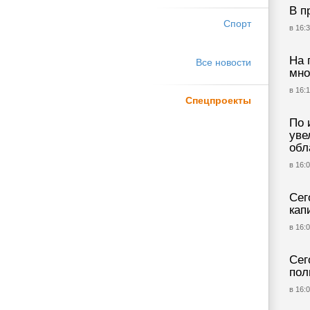
В п
Спорт
в 16:3
На 
Все новости
мно
в 16:1
Спецпроекты
По 
уве
обл
в 16:0
Сег
кап
в 16:0
Сег
пол
в 16:0