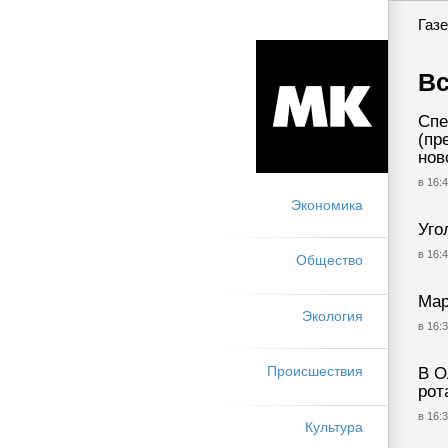
Газе
Вс
Спе
(пр
нов
в 16:4
Экономика
Уго
в 16:4
Общество
Мар
Экология
в 16:3
Происшествия
В О
рот
в 16:3
Культура