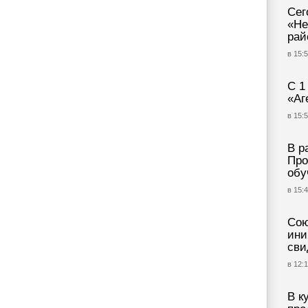
Сег
«Не
рай
в 15:5
С 1
«Аг
в 15:5
В р
Про
обу
в 15:4
Сою
ини
сви
в 12:1
В к