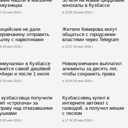
ание нашли в магазине
30 млн на новые цифровые
окузнецка
кинозалы в Кузбассе
3 29 июн 2016 г.
в 16:55 29 июн 2016 г.
ицейские не дали
Жители Кемерова могут
еровчанину отправить
общаться с городскими
ылку с наркотиками
властями через Telegram
9 29 июн 2016 г.
в 12:57 29 июн 2016 г.
ммуналка» в Кузбассе
Новокузнечанин выплатил
анется самой дешёвой
алименты за десять лет,
ибири и после 1 июля
чтобы сохранить права
3 29 июн 2016 г.
в 10:04 29 июн 2016 г.
 кузбассовца получили
Кузбассовец купил в
лет «строгача» за
интернете автомат с
праву над отказавшими
газводой, а получил мешки
ушками
с песком
9 28 июн 2016 г.
в 17:34 28 июн 2016 г.