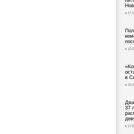
пит
Нов
в 17:1
Пол
кем
пос
в 13:2
«Ко
ост
в С
в 10:3
Два
37 
рас
дев
в 17:5