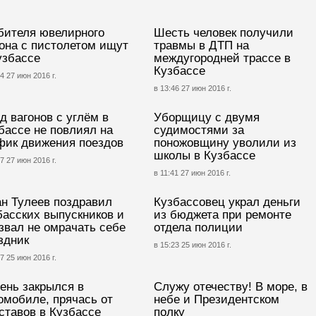
бителя ювелирного
Шесть человек получили
она с пистолетом ищут
травмы в ДТП на
узбассе
междугородней трассе в
Кузбассе
4 27 июн 2016 г.
в 13:46 27 июн 2016 г.
д вагонов с углём в
Уборщицу с двумя
бассе не повлиял на
судимостями за
фик движения поездов
поножовщину уволили из
школы в Кузбассе
7 27 июн 2016 г.
в 11:41 27 июн 2016 г.
н Тулеев поздравил
Кузбассовец украл деньги
басских выпускников и
из бюджета при ремонте
звал не омрачать себе
отдела полиции
здник
в 15:23 25 июн 2016 г.
7 25 июн 2016 г.
ень закрылся в
Служу отечеству! В море, в
омобиле, прячась от
небе и Президентском
ставов в Кузбассе
полку