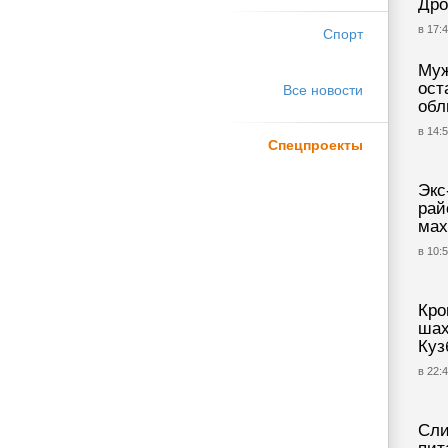
Дро
в 17:4
Спорт
Муж
ост
Все новости
обл
в 14:5
Спецпроекты
Экс
рай
мах
в 10:5
Кро
шах
Куз
в 22:4
Сли