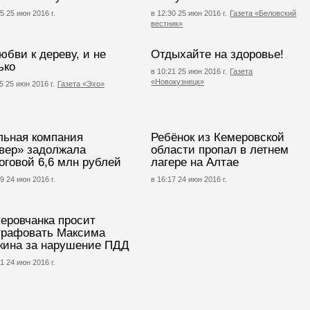
5 25 июн 2016 г.
в 12:30 25 июн 2016 г.
Газета «Беловский
вестник»
юбви к дереву, и не
Отдыхайте на здоровье!
ько
в 10:21 25 июн 2016 г.
Газета
«Новокузнецк»
5 25 июн 2016 г.
Газета «Эхо»
льная компания
Ребёнок из Кемеровской
вер» задолжала
области пропал в летнем
оговой 6,6 млн рублей
лагере на Алтае
9 24 июн 2016 г.
в 16:17 24 июн 2016 г.
еровчанка просит
рафовать Максима
кина за нарушение ПДД
1 24 июн 2016 г.