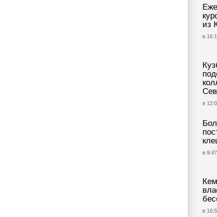
Еже
кур
из 
в 16:1
Куз
под
кол
Сев
в 12:0
Бол
пос
кле
в 9:47
Кем
вла
бес
в 16:5