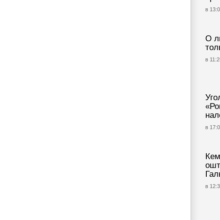
в 13:0
О л
тол
в 11:2
Уго
«Ро
нал
в 17:0
Кем
ошт
Гал
в 12:3