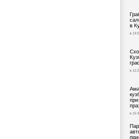
Гра
сал
в К
в 14:5
Схо
Куз
гра
в 12:2
Ама
куз
при
пра
в 15:4
Пар
авт
при