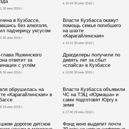
зда
в 15:44 30 июн 2016 г.
1 30 июн 2016 г.
чина в Кузбассе,
Власти Кузбасса окажут
авшись без алкоголя,
помощь семье погибшего
ил падчерицу уксусом
на шахте
«Карагайлинская»
0 30 июн 2016 г.
в 14:21 30 июн 2016 г.
-глава Яшкинского
Драгдилеры получили по
она ответит за
девять лет за сбыт
инации с углём
«спайса» в Кузбассе
6 30 июн 2016 г.
в 10:06 30 июн 2016 г.
вля обрушилась на
Власти Кузбасса объявили
те «Карагайлинская» в
ЧС на ТЭЦ «Юрмаша» и
бассе
сами подготовят Юргу к
зиме
6 29 июн 2016 г.
в 17:40 29 июн 2016 г.
шком дорогое детское
Фонд кино выделит почти