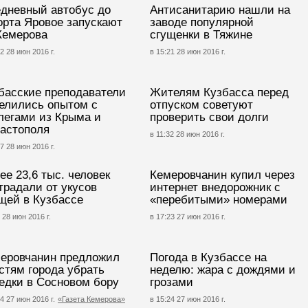
дневный автобус до
Антисанитарию нашли на
орта Яровое запускают
заводе популярной
Кемерова
сгущенки в Тяжине
2 28 июн 2016 г.
в 15:21 28 июн 2016 г.
басские преподаватели
Жителям Кузбасса перед
елились опытом с
отпуском советуют
легами из Крыма и
проверить свои долги
астополя
в 11:32 28 июн 2016 г.
7 28 июн 2016 г.
ее 23,6 тыс. человек
Кемеровчанин купил через
традали от укусов
интернет внедорожник с
щей в Кузбассе
«перебитыми» номерами
 28 июн 2016 г.
в 17:23 27 июн 2016 г.
еровчанин предложил
Погода в Кузбассе на
стям города убрать
неделю: жара с дождями и
едки в Сосновом бору
грозами
4 27 июн 2016 г.
«Газета Кемерова»
в 15:24 27 июн 2016 г.