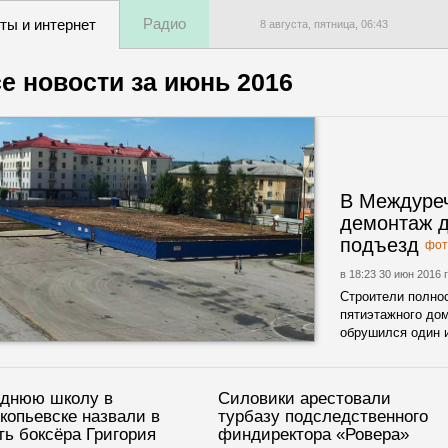
Радио
ты и интернет
8 августа, пятница,
06
:
43
е новости за
июнь 2016
В Междуре
демонтаж д
подъезд
фот
в 18:23 30 июн 2016 г
Строители полно
пятиэтажного дом
обрушился один и
днюю школу в
Силовики арестовали
копьевске назвали в
турбазу подследственного
ть боксёра Григория
финдиректора «Ровера»