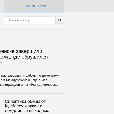
Войти на сайт
ченске завершили
ома, где обрушился
о
.
стью завершили работы по демонтажу
а в Междуреченске, где в мае
з подъездов и погибли два человека.
Синоптики обещают
Кузбассу жаркие и
дождливые выходные