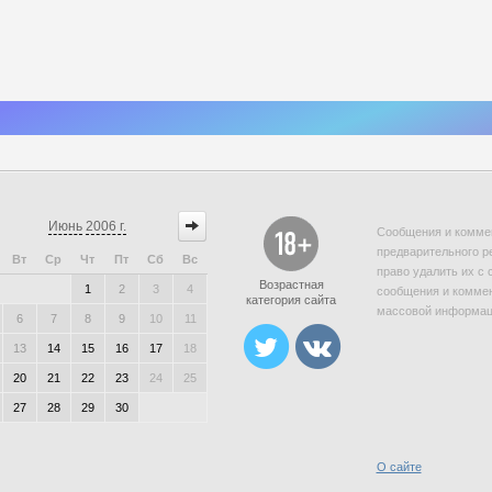
Июнь
2006 г.
Сообщения и коммен
предварительного р
Вт
Ср
Чт
Пт
Сб
Вс
право удалить их с 
Возрастная
1
2
3
4
сообщения и коммен
категория сайта
массовой информаци
6
7
8
9
10
11
13
14
15
16
17
18
20
21
22
23
24
25
27
28
29
30
О сайте