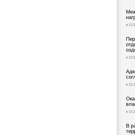
Меж
наг
в 12:2
Пер
отд
озд
в 12:2
Адм
сог
в 12:1
Ока
вла
в 12:1
В р
тер