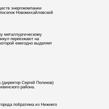
ществ энергокомпании
 поселок Новомихайловский
му металлургическому
никул переезжают на
 которой ежегодно выделяет
 (директор Сергей Поликов)
ивинского района.
города побратима из Нижнего