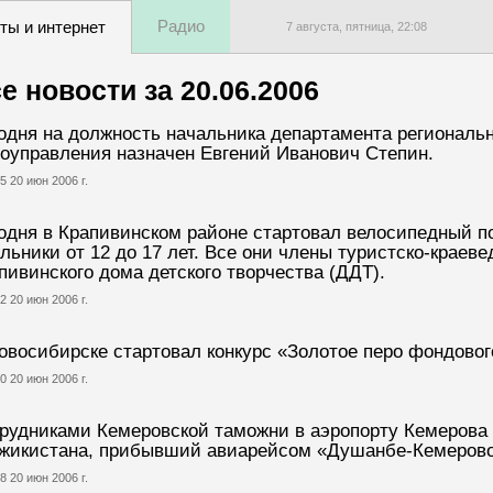
Радио
ты и интернет
7 августа, пятница,
22
:
08
е новости за
20.06.2006
одня на должность начальника департамента региональн
оуправления назначен Евгений Иванович Степин.
5 20 июн 2006 г.
одня в Крапивинском районе стартовал велосипедный по
льники от 12 до 17 лет. Все они члены туристско-краев
пивинского дома детского творчества (ДДТ).
2 20 июн 2006 г.
овосибирске стартовал конкурс «Золотое перо фондовог
0 20 июн 2006 г.
рудниками Кемеровской таможни в аэропорту Кемерова
жикистана, прибывший авиарейсом «Душанбе-Кемерово
8 20 июн 2006 г.