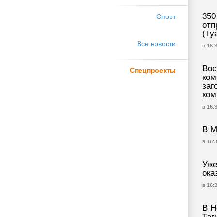
350
Спорт
отп
(Ту
Все новости
в 16:3
Вос
Спецпроекты
ком
заг
ком
в 16:3
В М
в 16:3
Уже
ока
в 16:2
В Н
Таг