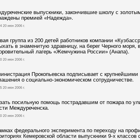
дуреченские выпускники, закончившие школу с золоты
раждены премией «Надежда».
4 20 июн 2006 г.
вая группа из 200 детей работников компании «Кузбасс
ыхать в знаменитую здравницу, на берег Черного моря,
оровительный лагерь «Жемчужина России» (Анапа).
0 20 июн 2006 г.
инистрация Прокопьевска подписывает с крупнейшими 
лашения о социально-экономическом сотрудничестве.
5 20 июн 2006 г.
зать посильную помощь пострадавшим от пожара по ули
сти Междуреченска.
0 20 июн 2006 г.
амках федерального эксперимента по переходу на проф
риториях Кемеровской области выпускники 9-х классов