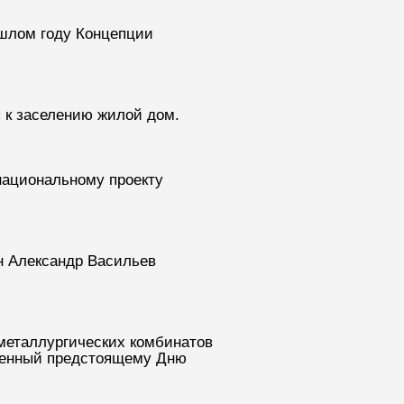
ошлом году Концепции
я к заселению жилой дом.
 национальному проекту
н Александр Васильев
металлургических комбинатов
ященный предстоящему Дню