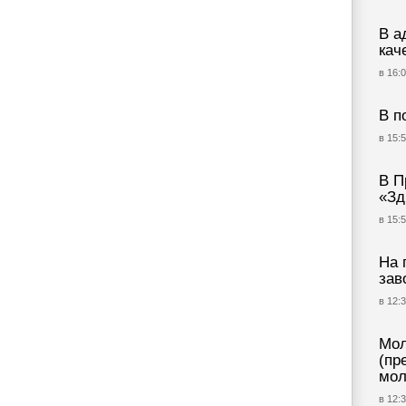
В а
кач
в 16:0
В п
в 15:5
В П
«Зд
в 15:5
На 
зав
в 12:3
Мол
(пр
мол
в 12:3