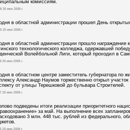
иципальным комиссиям.
8 20 июн 2006 г.
одня в областной администрации прошел День открытых
5 20 июн 2006 г.
одня в областной администрации прошло награждение 
инского технологического колледжа, одержавшей победу
денческой Волейбольной Лиги, который проходил в Сама
9 20 июн 2006 г.
одня в областном центре заместитель губернатора по
плексу Александр Наумов торжественно открыл участок
спекту от улицы Терешковой до бульвара Строителей.
7 20 июн 2006 г.
елово подведены итоги реализации приоритетного нацио
равоохранение» за май. На выполнение всех запланир
асходовано 3 млн. 448 тыс. рублей из федерального, об
жетов.
5 20 июн 2006 г.