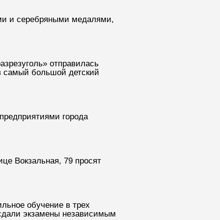
ми и серебряными медалями,
разрезуголь» отправилась
 в самый большой детский
предприятиями города
це Вокзальная, 79 просят
ильное обучение в трех
 сдали экзамены независимым