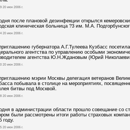
9 20 июн 2006 г.
одня после плановой дезинфекции открылся кемеровск
одская клиническая больница ?3 им. М.А. Подгорбунског
4 20 июн 2006 г.
приглашению губернатора А.Г.Тулеева Кузбасс посетил
ерального агентства по управлению особыми экономиче
оводителем агентства Ю.Н.Ждановым (Юрий Николаеви
0 20 июн 2006 г.
приглашению мэрии Москвы делегация ветеранов Велик
басса побывала в столице на мероприятиях, посвященн
лея битвы под Москвой.
8 20 июн 2006 г.
одня в администрации области прошло совещание со с
ором были рассмотрены итоги работы страховых компан
5 году.
5 20 июн 2006 г.