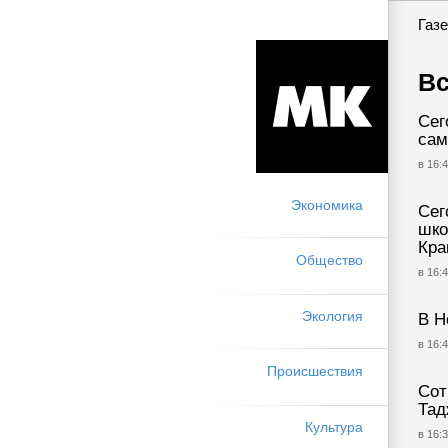
Газе
Вс
Сег
сам
в 16:4
Экономика
Сег
шко
Кра
Общество
в 16:4
Экология
В Н
в 16:4
Происшествия
Сот
Тад
Культура
в 16:3