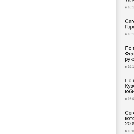
в 16:1
Сег
Гор
в 16:1
По 
Фед
рук
в 16:1
По 
Куз
юби
в 16:0
Сег
кот
200
в 16:0