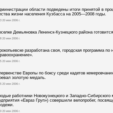
дминистрации области подведены итоги принятой в пр
ества жизни населения Кузбасса на 2005—2008 годы.
3 20 июн 2006 г.
оселке Демьяновка Ленинск-Кузнецкого района готовитс
8 20 июн 2006 г.
рокопьевске разработана своя, городская программа по
равоохранение».
5 20 июн 2006 г.
первенстве Европы по боксу среди кадетов кемеровчани
оевал золотую медаль.
5 20 июн 2006 г.
одые работники Новокузнецкого и Западно-Сибирского 
едприятия «Евраз Груп») совершили велопробег, посв
одежи.
0 20 июн 2006 г.