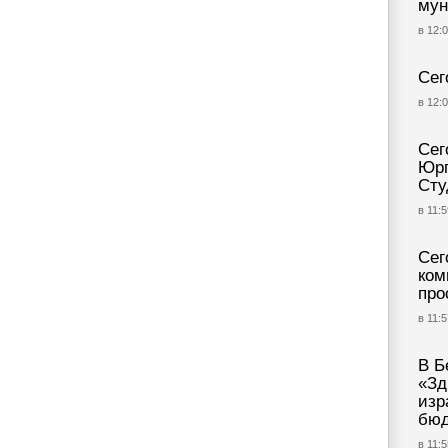
мун
в 12:0
Сег
в 12:0
Сег
Юрг
Сту
в 11:5
Сег
ком
про
в 11:5
В Б
«Зд
изр
бюд
в 11:5