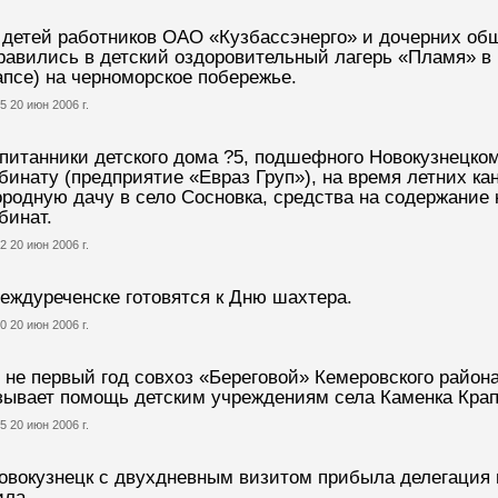
 детей работников ОАО «Кузбассэнерго» и дочерних об
равились в детский оздоровительный лагерь «Пламя» в
апсе) на черноморское побережье.
5 20 июн 2006 г.
питанники детского дома ?5, подшефного Новокузнецко
бинату (предприятие «Евраз Груп»), на время летних ка
ородную дачу в село Сосновка, средства на содержание
бинат.
2 20 июн 2006 г.
еждуреченске готовятся к Дню шахтера.
0 20 июн 2006 г.
 не первый год совхоз «Береговой» Кемеровского района
зывает помощь детским учреждениям села Каменка Крап
5 20 июн 2006 г.
овокузнецк с двухдневным визитом прибыла делегация 
ила.