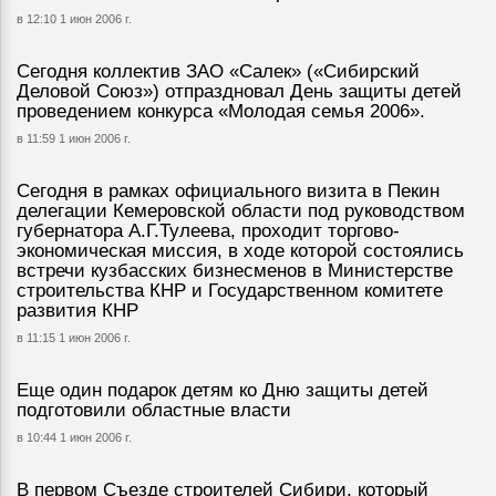
в 12:10 1 июн 2006 г.
Сегодня коллектив ЗАО «Салек» («Сибирский
Деловой Союз») отпраздновал День защиты детей
проведением конкурса «Молодая семья 2006».
в 11:59 1 июн 2006 г.
Сегодня в рамках официального визита в Пекин
делегации Кемеровской области под руководством
губернатора А.Г.Тулеева, проходит торгово-
экономическая миссия, в ходе которой состоялись
встречи кузбасских бизнесменов в Министерстве
строительства КНР и Государственном комитете
развития КНР
в 11:15 1 июн 2006 г.
Еще один подарок детям ко Дню защиты детей
подготовили областные власти
в 10:44 1 июн 2006 г.
В первом Съезде строителей Сибири, который