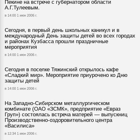
Пекине на встрече с губернатором области
А.Г.Тулеевым.
в 14:00 1 июн 2006 г.
Сегодня, в первый день школьных каникул и в
международный День защиты детей во всех городах
и районах Кузбасса прошли праздничные
мероприятия
в 14:00 1 июн 2006 г.
Сегодня в поселке Тяжинский открылось кафе
«Сладкий мир». Мероприятие приурочено ко Дню
защиты детей
в 14:00 1 июн 2006 г.
На Западно-Сибирском металлургическом
комбинате (ОАО «ЗСМК», предприятие «Евраз
Груп») состоялась встреча матерей — выпускниц
Производственно-оздоровительного центра
«Василиса»
в 12:34 1 июн 2006 г.