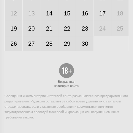
12
13
14
15
16
17
18
19
20
21
22
23
24
25
26
27
28
29
30
Возрастная
категория сайта
Сообщения и комментарии читателей сайта размещаются без предварительного
редактирования. Редакция оставляет за собой право удалить их с сайта или
отредактировать, если указанные сообщения и комментарии являются
злоупотреблением свободой массовой информации или нарушением иных
требований закона.