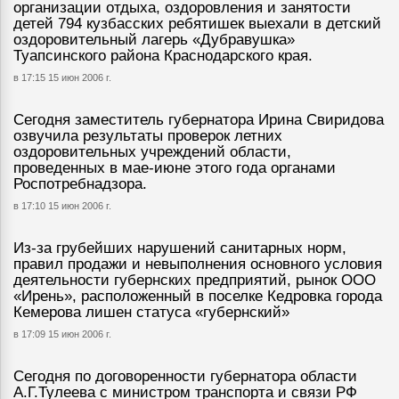
организации отдыха, оздоровления и занятости
детей 794 кузбасских ребятишек выехали в детский
оздоровительный лагерь «Дубравушка»
Туапсинского района Краснодарского края.
в 17:15 15 июн 2006 г.
Сегодня заместитель губернатора Ирина Свиридова
озвучила результаты проверок летних
оздоровительных учреждений области,
проведенных в мае-июне этого года органами
Роспотребнадзора.
в 17:10 15 июн 2006 г.
Из-за грубейших нарушений санитарных норм,
правил продажи и невыполнения основного условия
деятельности губернских предприятий, рынок ООО
«Ирень», расположенный в поселке Кедровка города
Кемерова лишен статуса «губернский»
в 17:09 15 июн 2006 г.
Сегодня по договоренности губернатора области
А.Г.Тулеева с министром транспорта и связи РФ