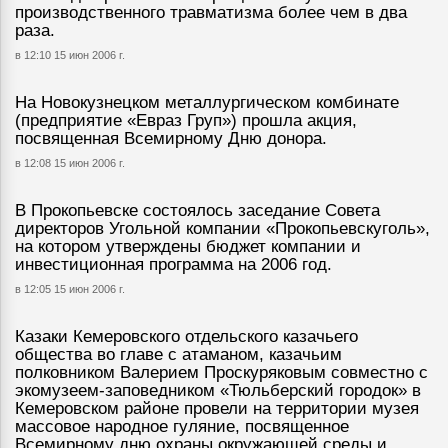
производственного травматизма более чем в два
раза.
в 12:10 15 июн 2006 г.
На Новокузнецком металлургическом комбинате
(предприятие «Евраз Груп») прошла акция,
посвященная Всемирному Дню донора.
в 12:08 15 июн 2006 г.
В Прокопьевске состоялось заседание Совета
директоров Угольной компании «Прокопьевскуголь»,
на котором утверждены бюджет компании и
инвестиционная программа на 2006 год.
в 12:05 15 июн 2006 г.
Казаки Кемеровского отдельского казачьего
общества во главе с атаманом, казачьим
полковником Валерием Проскуряковым совместно с
экомузеем-заповедником «Тюльберский городок» в
Кемеровском районе провели на территории музея
массовое народное гуляние, посвященное
Всемирному дню охраны окружающей среды и