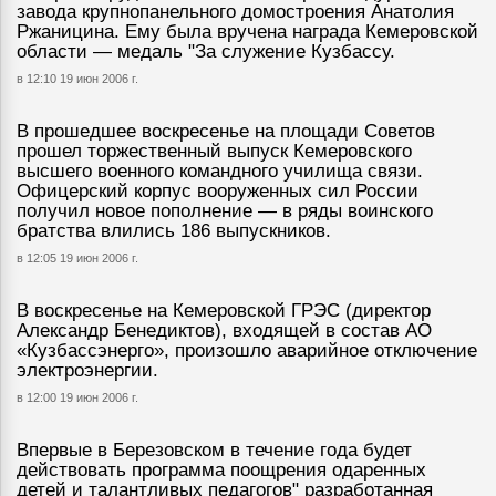
завода крупнопанельного домостроения Анатолия
Ржаницина. Ему была вручена награда Кемеровской
области — медаль "За служение Кузбассу.
в 12:10 19 июн 2006 г.
В прошедшее воскресенье на площади Советов
прошел торжественный выпуск Кемеровского
высшего военного командного училища связи.
Офицерский корпус вооруженных сил России
получил новое пополнение — в ряды воинского
братства влились 186 выпускников.
в 12:05 19 июн 2006 г.
В воскресенье на Кемеровской ГРЭС (директор
Александр Бенедиктов), входящей в состав АО
«Кузбассэнерго», произошло аварийное отключение
электроэнергии.
в 12:00 19 июн 2006 г.
Впервые в Березовском в течение года будет
действовать программа поощрения одаренных
детей и талантливых педагогов" разработанная