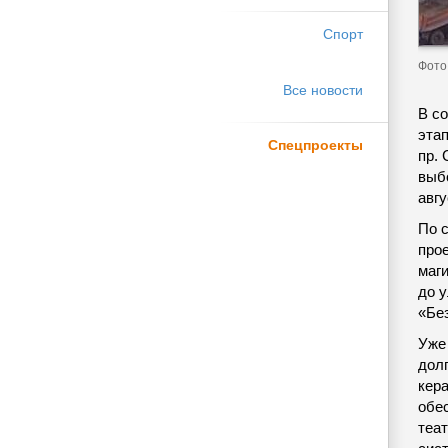
Спорт
Фото
Все новости
В с
эта
Спецпроекты
пр.
выб
авгу
По 
про
маг
до 
«Бе
Уже
дол
кер
обе
теат