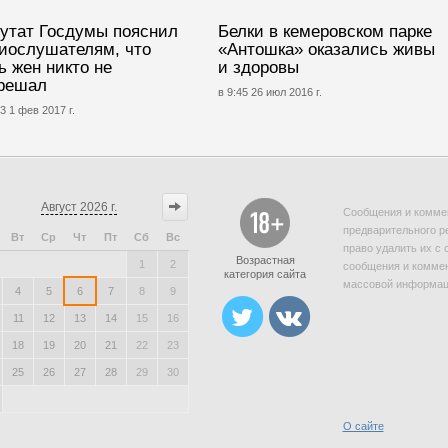
утат Госдумы пояснил
Белки в кемеровском парке
иослушателям, что
«Антошка» оказались живы
ь жен никто не
и здоровы
решал
в 9:45 26 июл 2016 г.
3 1 фев 2017 г.
Август
2026 г.
Сообщения и коммен
предварительного р
Вт
Ср
Чт
Пт
Сб
Вс
право удалить их с 
Возрастная
1
2
сообщения и коммен
категория сайта
массовой информаци
4
5
6
7
8
9
11
12
13
14
15
16
18
19
20
21
22
23
25
26
27
28
29
30
О сайте