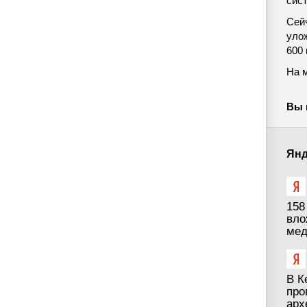
сис
Сей
уло
600 
На 
Вы 
Янд
158
вло
мед
В К
про
арх