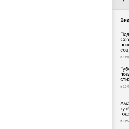
Ви
Под
Сов
поп
соц
в 11:0
Губ
поз
сти
в 15:0
Ама
куз
год
в 11:5