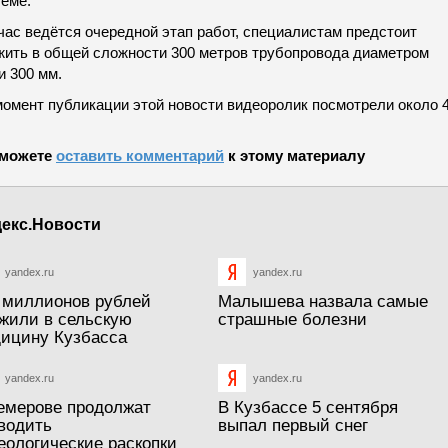
теме.
час ведётся очередной этап работ, специалистам предстоит
жить в общей сложности 300 метров трубопровода диаметром
и 300 мм.
момент публикации этой новости видеоролик посмотрели около 4
можете
оставить комментарий
к этому материалу
екс.Новости
yandex.ru
yandex.ru
 миллионов рублей
Малышева назвала самые
жили в сельскую
страшные болезни
ицину Кузбасса
yandex.ru
yandex.ru
емерове продолжат
В Кузбассе 5 сентября
водить
выпал первый снег
еологические раскопки