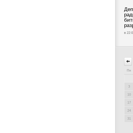
Деп
рад
бит
раз
в 22:0
Пн
3
10
17
24
31