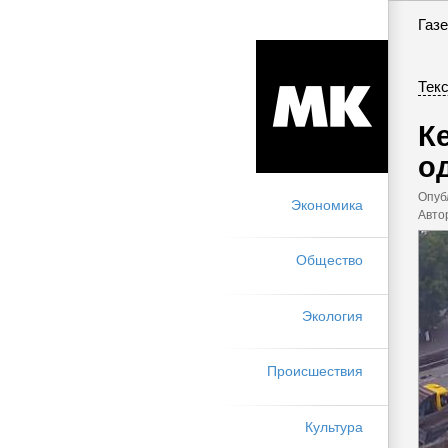
Газе
Текс
К
о
Опуб
Экономика
Авто
Общество
Экология
Происшествия
Культура