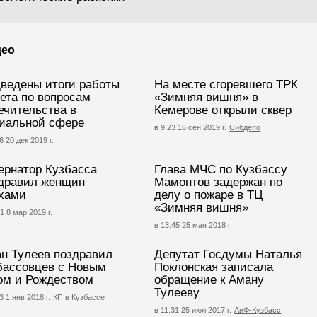
део
ведены итоги работы
На месте сгоревшего ТРК
ета по вопросам
«Зимняя вишня» в
ечительства в
Кемерове открыли сквер
иальной сфере
в 9:23 16 сен 2019 г.
Сибдепо
6 20 дек 2019 г.
ернатор Кузбасса
Глава МЧС по Кузбассу
дравил женщин
Мамонтов задержан по
хами
делу о пожаре в ТЦ
«Зимняя вишня»
1 8 мар 2019 г.
в 13:45 25 мая 2018 г.
н Тулеев поздравил
Депутат Госдумы Наталья
бассовцев с Новым
Поклонская записала
ом и Рождеством
обращение к Аману
Тулееву
3 1 янв 2018 г.
КП в Кузбассе
в 11:31 25 июл 2017 г.
АиФ-Кузбасс