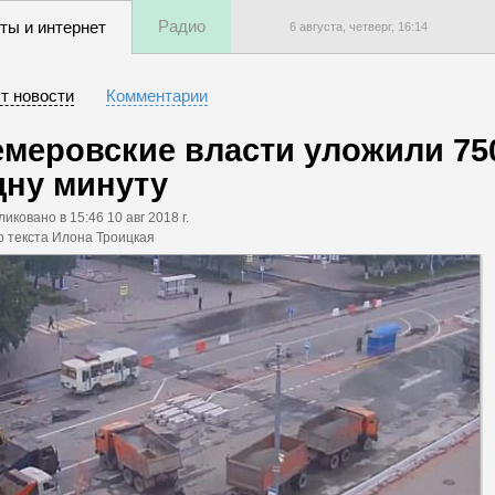
Радио
ты и интернет
6 августа, четверг,
16
:
14
т новости
Комментарии
емеровские власти уложили 750
дну минуту
ликовано
в 15:46 10 авг 2018 г.
р текста Илона Троицкая