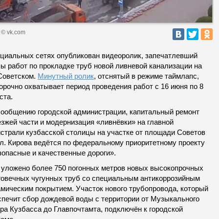
 © vk.com
оциальных сетях опубликован видеоролик, запечатлевший
пы работ по прокладке труб новой ливневой канализации на
 Советском.
Минутный ролик
, отснятый в режиме таймлапс,
орочно охватывает период проведения работ с 16 июня по 8
ста.
сообщению городской администрации, капитальный ремонт
езжей части и модернизация «ливнёвки» на главной
истрали кузбасской столицы на участке от площади Советов
ул. Кирова ведётся по федеральному приоритетному проекту
зопасные и качественные дороги».
 уложено более 750 погонных метров новых высокопрочных
говечных чугунных труб со специальным антикоррозийным
амическим покрытием. Участок нового трубопровода, который
спечит сбор дождевой воды с территории от Музыкального
ра Кузбасса до Главпочтамта, подключён к городской