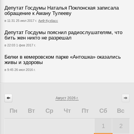
Депутат Госдумы Наталья Поклонская записала
обращение к Аману Тулееву
в 11:31 25 июл 2017 г.
АиФ-Кузбасс
Депутат Госдумы пояснил радиослушателям, что
бить жен никто не разрешал
в 22:03 1 фев 2017 г.
Белки в кемеровском парке «Антошка» оказались
живы и здоровы
в 9:45 26 июл 2016 г.
Август
2026 г.
Пн
Вт
Ср
Чт
Пт
Сб
Вс
1
2