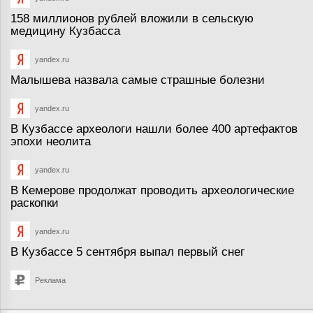
158 миллионов рублей вложили в сельскую
медицину Кузбасса
yandex.ru
Малышева назвала самые страшные болезни
yandex.ru
В Кузбассе археологи нашли более 400 артефактов
эпохи неолита
yandex.ru
В Кемерове продолжат проводить археологические
раскопки
yandex.ru
В Кузбассе 5 сентября выпал первый снег
Реклама