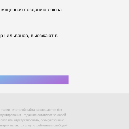
освященная созданию союза
ир Гильванов, выезжают в
тарии читателей сайта размещаются без
едактирования. Редакция оставляет за собой
сайта или отредактировать, если указанные
тарии являются злоупотреблением свободой