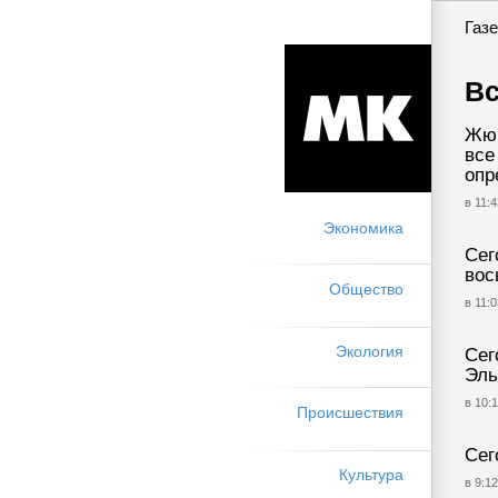
Газе
Вс
Жюр
все
опр
в 11:4
Экономика
Сег
вос
Общество
в 11:0
Экология
Сег
Эль
в 10:1
Происшествия
Сег
Культура
в 9:12