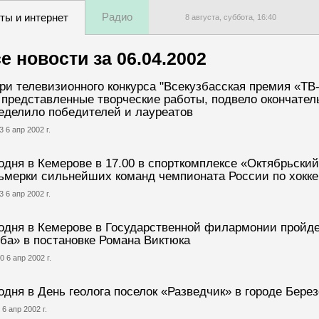
Радио
ты и интернет
8 августа, суббота,
16
:
40
е новости за
06.04.2002
и телевизионного конкурса "Всекузбасская премия «ТВ
 представленные творческие работы, подвело окончател
еделило победителей и лауреатов
3 6 апр 2002 г.
одня в Кемерове в 17.00 в спорткомплексе «Октябрьский
ьмерки сильнейших команд чемпионата России по хокк
3 6 апр 2002 г.
одня в Кемерове в Государственной филармонии пройде
ба» в постановке Романа Виктюка
0 6 апр 2002 г.
одня в День геолога поселок «Разведчик» в городе Бере
 6 апр 2002 г.