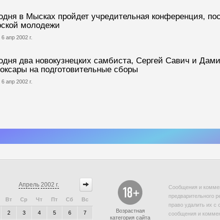
одня в Мысках пройдет учредительная конференция, п
ской молодежи
 6 апр 2002 г.
одня два новокузнецких самбиста, Сергей Савич и Дам
оксары на подготовительные сборы
 6 апр 2002 г.
Апрель
2002 г.
Сообщения и коммен
предварительного р
Вт
Ср
Чт
Пт
Сб
Вс
право удалить их с 
Возрастная
2
3
4
5
6
7
сообщения и коммен
категория сайта