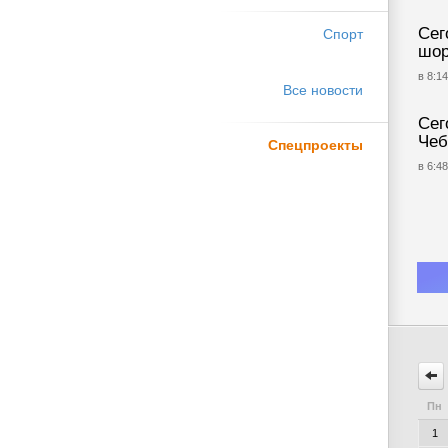
Сег
Спорт
шор
в 8:14
Все новости
Сег
Чеб
Спецпроекты
в 6:48
Пн
1