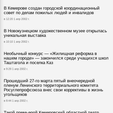
В Кемерове создан городской координационный
совет по делам пожилых людей и инвалидов
в 12:20 1 апр 2002 г.
В Новокузнецком художественном музее открылась
уникальная выставка
в 10:10 1 апр 2002 г.
Необычный конкурс — «Жилищная реформа в
нашем городе» — закончился среди учащихся школ
Таштагола и поселка Каз
в 9:29 1 апр 2002 г.
Прошедший 27-го марта пятый внеочередной
пленум Ленинского территориального комитета
Росуглепрофсоюза внес свои коррективы в жизнь
угольщиков
в 8:44 1 апр 2002 г.
Такой премьерой Кемеровский областной театр