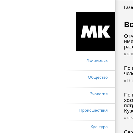
Газе
Вс
Отм
име
рас
в 18:0
Экономика
По 
чел
Общество
в 17:1
Экология
По 
хоз
пот
Происшествия
Куз
в 16:5
Культура
Сег