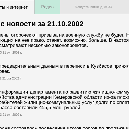
Радио
ты и интернет
8 августа, пятница,
04
:
33
е новости за
21.10.2002
ены отсрочек от призыва на военную службу не будет. Н
ющих на нее право, станет, возможно, больше. В наст
сматривают несколько законопроектов.
3 21 окт 2002 г.
предварительным данным в переписи в Кузбассе приняли
овек.
1 21 окт 2002 г.
информации департамента по развитию жилищно-комму
яйства администрации Кемеровской области из-за плохо
ребителей жилищно-коммунальных услуг долги по опла
басса составили 455,5 млн. рублей.
3 21 окт 2002 г.
одня состоялось подведение итогов торгов по продаже