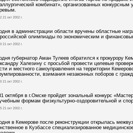
аллургический комбинат», организованных конкурсны
ревым.
2 21 окт 2002 г.
одня в администрации области вручены областные наг
российской олимпиады по экономическим и финансовы
0 21 окт 2002 г.
одня губернатор Аман Тулеев обратился к прокурору Ке
ксандру Халезину с просьбой провести целевые проверк
сти и местного самоуправления на территории Кемеров
румпированности, взимания незаконных поборов с граж
0 21 окт 2002 г.
31 октября в г.Омске пройдет зональный конкурс «Мастер
учебным формам физкультурно-оздоровительной и спор
5 21 окт 2002 г.
одня в Кемерове после реконструкции открылась межву
нственное в Кузбассе специализированное медицинско
одежи.