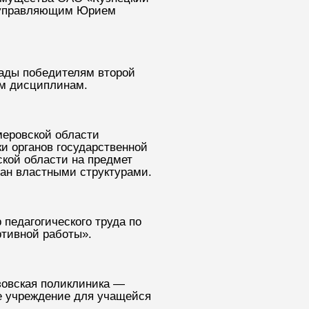
м управляющим Юрием
рады победителям второй
м дисциплинам.
меровской области
и органов государственной
ской области на предмет
дан властными структурами.
 педагогического труда по
тивной работы».
зовская поликлиника —
е учреждение для учащейся