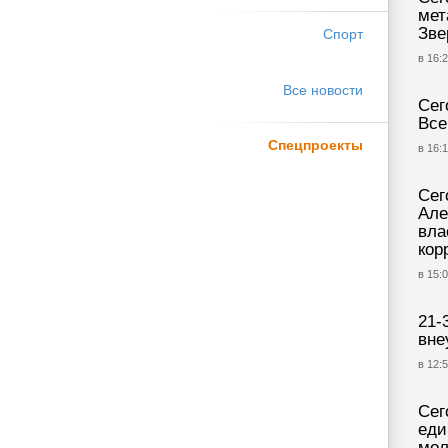
мет
Зве
Спорт
в 16:2
Все новости
Сег
Все
Спецпроекты
в 16:1
Сег
Але
вла
кор
в 15:0
21-
вне
в 12:5
Сег
еди
мол