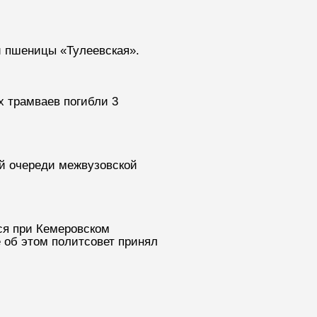
 пшеницы «Тулеевская».
х трамваев погибли 3
ой очереди межвузовской
ся при Кемеровском
 об этом политсовет принял