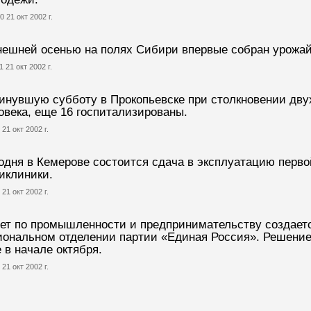
0 21 окт 2002 г.
ешней осенью на полях Сибири впервые собран урожай
1 21 окт 2002 г.
инувшую субботу в Прокопьевске при столкновении дву
овека, еще 16 госпитализированы.
 21 окт 2002 г.
одня в Кемерове состоится сдача в эксплуатацию перв
иклиники.
 21 окт 2002 г.
ет по промышленности и предпринимательству создает
иональном отделении партии «Единая Россия». Решение
 в начале октября.
 21 окт 2002 г.