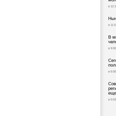
в 12:1
Нын
в 11:0
В м
чел
в 9:00
Сег
пол
в 6:00
Сов
рег
еще
в 0:03