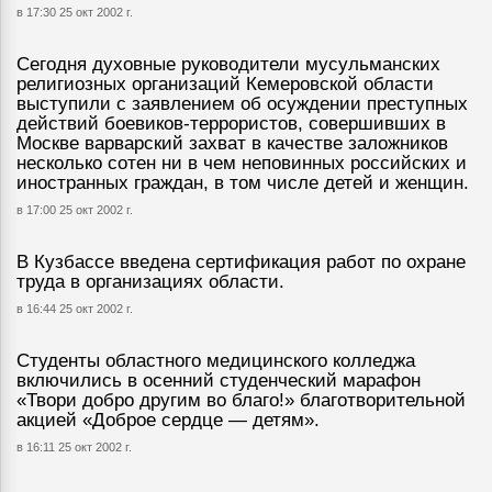
в 17:30 25 окт 2002 г.
Сегодня духовные руководители мусульманских
религиозных организаций Кемеровской области
выступили с заявлением об осуждении преступных
действий боевиков-террористов, совершивших в
Москве варварский захват в качестве заложников
несколько сотен ни в чем неповинных российских и
иностранных граждан, в том числе детей и женщин.
в 17:00 25 окт 2002 г.
В Кузбассе введена сертификация работ по охране
труда в организациях области.
в 16:44 25 окт 2002 г.
Студенты областного медицинского колледжа
включились в осенний студенческий марафон
«Твори добро другим во благо!» благотворительной
акцией «Доброе сердце — детям».
в 16:11 25 окт 2002 г.