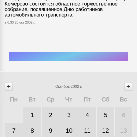
Кемерово состоится областное торжественное
собрание, посвященное Дню работников
автомобильного транспорта.
в 0:33 25 окт 2002 г.
Октябрь
2002 г.
Пн
Вт
Ср
Чт
Пт
Сб
Вс
1
2
3
4
5
6
7
8
9
10
11
12
13