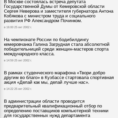
В Москве состоялась встреча депутата
Государственной Думы от Кемеровской области
Сергея Неверова и заместителя губернатора Антона
Кобякова с министром труда и социального
развития РФ Александром Починком.
в 16:00 25 окт 2002 г.
На чемпионате России по бодибилдингу
кемеровчанка Галина Загрудная стала абсолютной
победительницей среди женщин-мастеров спорта
международного класса.
в 14:59 25 окт 2002 г.
В рамках студенческого марафона «Твори добро
другим во благо» в Кузбассе стартовала спортивная
акция «Делай как мы, делай лучше нас».
в 14:22 25 окт 2002 г.
В администрации области проводится
предварительный квалификационный отбор по
определению поставщиков компьютерной техники
для государственных нужд департамента