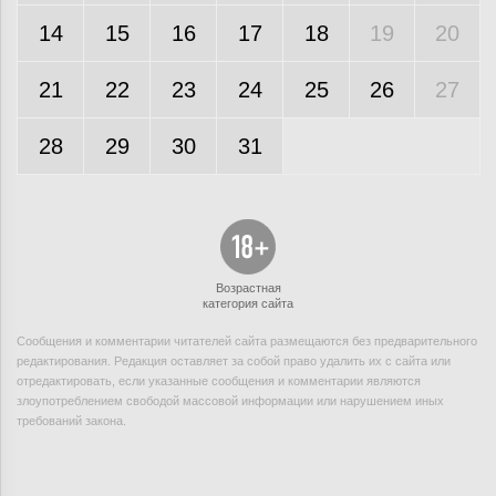
14
15
16
17
18
19
20
21
22
23
24
25
26
27
28
29
30
31
Возрастная
категория сайта
Сообщения и комментарии читателей сайта размещаются без предварительного
редактирования. Редакция оставляет за собой право удалить их с сайта или
отредактировать, если указанные сообщения и комментарии являются
злоупотреблением свободой массовой информации или нарушением иных
требований закона.