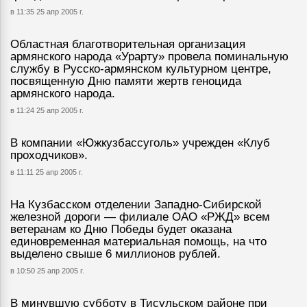
в 11:35 25 апр 2005 г.
Областная благотворительная организация
армянского народа «Урарту» провела поминальную
службу в Русско-армянском культурном центре,
посвященную Дню памяти жертв геноцида
армянского народа.
в 11:24 25 апр 2005 г.
В компании «Южкузбассуголь» учрежден «Клуб
проходчиков».
в 11:11 25 апр 2005 г.
На Кузбасском отделении Западно-Сибирской
железной дороги — филиале ОАО «РЖД» всем
ветеранам ко Дню Победы будет оказана
единовременная материальная помощь, на что
выделено свыше 6 миллионов рублей.
в 10:50 25 апр 2005 г.
В минувшую субботу в Тисульском районе при