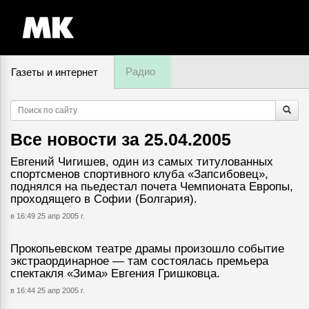
Радио
Газеты и интернет
8 августа, суббота,
12
:
47
Все новости за
25.04.2005
Евгений Чигишев, один из самых титулованных
спортсменов спортивного клуба «Запсибовец»,
поднялся на пьедестал почета Чемпионата Европы,
проходящего в Софии (Болгария).
в 16:49 25 апр 2005 г.
Прокопьевском театре драмы произошло событие
экстраординарное — там состоялась премьера
спектакля «Зима» Евгения Гришковца.
в 16:44 25 апр 2005 г.