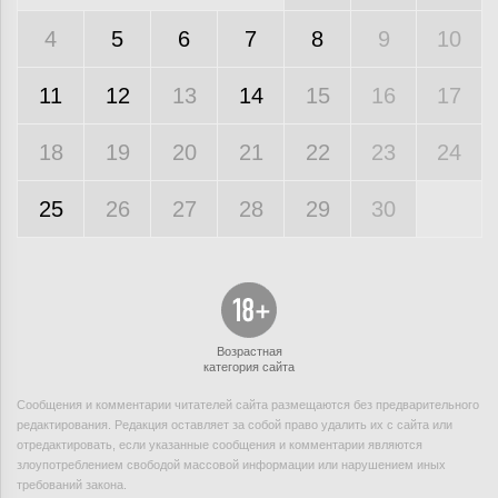
4
5
6
7
8
9
10
11
12
13
14
15
16
17
18
19
20
21
22
23
24
25
26
27
28
29
30
Возрастная
категория сайта
Сообщения и комментарии читателей сайта размещаются без предварительного
редактирования. Редакция оставляет за собой право удалить их с сайта или
отредактировать, если указанные сообщения и комментарии являются
злоупотреблением свободой массовой информации или нарушением иных
требований закона.