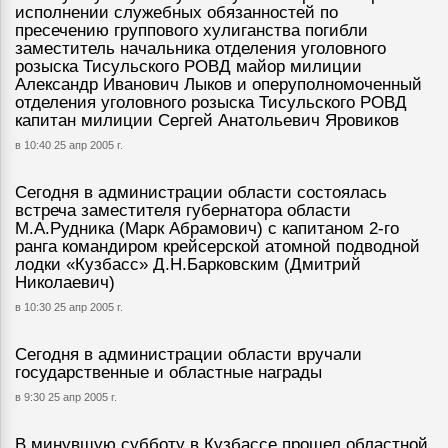
исполнении служебных обязанностей по
пресечению группового хулиганства погибли
заместитель начальника отделения уголовного
розыска Тисульского РОВД майор милиции
Александр Иванович Лыков и оперуполномоченный
отделения уголовного розыска Тисульского РОВД
капитан милиции Сергей Анатольевич Яровиков
в 10:40 25 апр 2005 г.
Сегодня в администрации области состоялась
встреча заместителя губернатора области
М.А.Рудника (Марк Абрамович) с капитаном 2-го
ранга командиром крейсерской атомной подводной
лодки «Кузбасс» Д.Н.Барковским (Дмитрий
Николаевич)
в 10:30 25 апр 2005 г.
Сегодня в администрации области вручали
государственные и областные награды
в 9:30 25 апр 2005 г.
В минувшую субботу в Кузбассе прошел областной