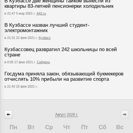
В Кузбассе две женщины тайком вынесли из
квартиры 83-летней пенсионерки холодильник
в 21:47 5 мар 2021 г.
А42.ru
В Кузбассе назван лучший студент-
электромонтажник
в 21:31 22 фев 2021 г.
Кузбасс
Кузбассовец развратил 242 школьницы по всей
стране
в 0:05 17 фев 2021 г.
Сибдепо
Госдума приняла закон, обязывающий букмекеров
отчислять 10% прибыли на развитие спорта
в 21:43 15 фев 2021 г.
Август
2026 г.
Пн
Вт
Ср
Чт
Пт
Сб
Вс