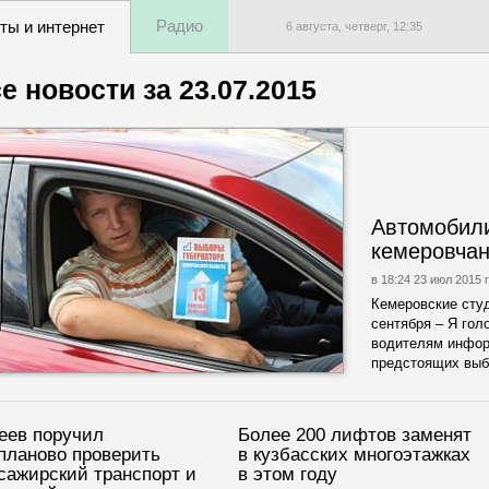
Радио
ты и интернет
6 августа, четверг,
12
:
35
е новости за
23.07.2015
Автомобили
кемеровчан
в 18:24 23 июл 2015 г
Кемеровские сту
сентября – Я гол
водителям инфор
предстоящих выб
еев поручил
Более 200 лифтов заменят
планово проверить
в кузбасских многоэтажках
сажирский транспорт и
в этом году