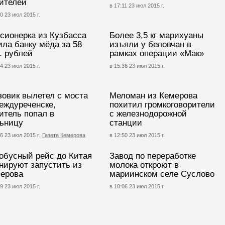
ителей
в 17:11 23 июл 2015 г.
0 23 июл 2015 г.
сионерка из Кузбасса
Более 3,5 кг марихуаны
ила банку мёда за 58
изъяли у беловчан в
. рублей
рамках операции «Мак»
4 23 июл 2015 г.
в 15:36 23 июл 2015 г.
зовик вылетел с моста
Меломан из Кемерова
еждуреченске,
похитил громкоговорители
итель попал в
с железнодорожной
ьницу
станции
6 23 июл 2015 г.
Газета Кемерова
в 12:50 23 июл 2015 г.
обусный рейс до Китая
Завод по переработке
нируют запустить из
молока откроют в
ерова
мариинском селе Суслово
9 23 июл 2015 г.
в 10:06 23 июл 2015 г.