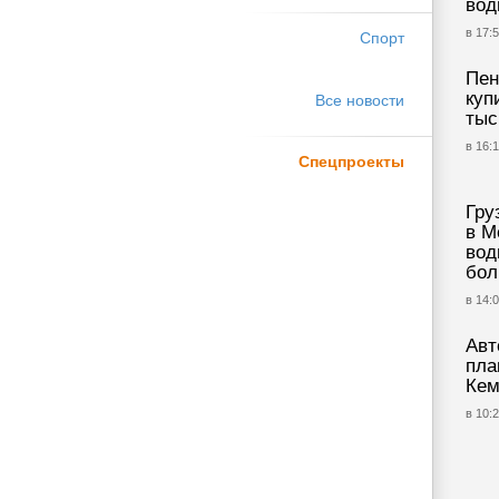
вод
в 17:5
Спорт
Пен
куп
Все новости
тыс
в 16:1
Спецпроекты
Гру
в М
вод
бол
в 14:0
Авт
пла
Кем
в 10:2