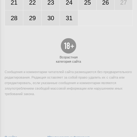
21
22
23
24
25
26
27
28
29
30
31
Возрастная
категория сайта
Сообщения и комментарии читателей сайта размещаются без предварительного
редактирования. Редакция оставляет за собой право удалить их с сайта или
отредактировать, если указанные сообщения и комментарии являются
злоупотреблением свободой массовой информации или нарушением иных
требований закона.