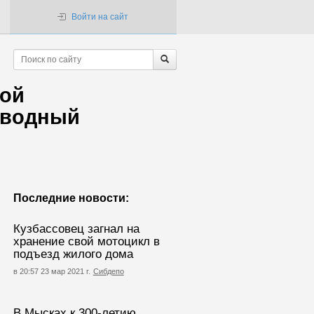
Войти на сайт
ной
 водный
Последние новости:
Кузбассовец загнал на
хранение свой мотоцикл в
подъезд жилого дома
в 20:57 23 мар 2021 г.
Сибдепо
В Мысках к 300-летию