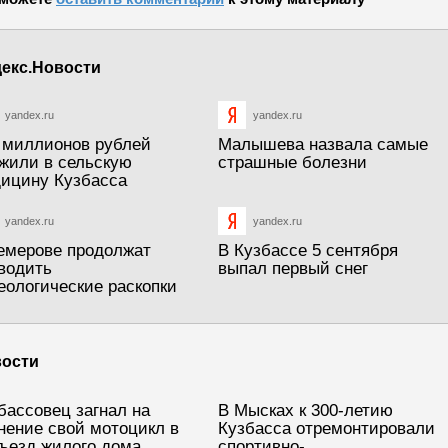
екс.Новости
yandex.ru
yandex.ru
 миллионов рублей
Малышева назвала самые
жили в сельскую
страшные болезни
ицину Кузбасса
yandex.ru
yandex.ru
емерове продолжат
В Кузбассе 5 сентября
водить
выпал первый снег
еологические раскопки
ости
бассовец загнал на
В Мысках к 300-летию
нение свой мотоцикл в
Кузбасса отремонтировали
ъезд жилого дома
спортивно-