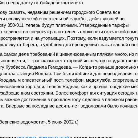
йон неподалеку от байдаевского моста.
ову сказать, недавним решением городского Совета все
уги новокузнецкой спасательной службы, действующей по
ову 350-911, теперь будут платными. Утвержденные тарифы
ут количество энергозатрат и степень сложности оказанной пом
пространяется и на утопающих. Поэтому, если вздумается тонут
одалеку от берега, в удобном для проведения спасательной опе
а самом деле требований к цивилизованным пляжам много, но пр
выполняется, — рассказывает старший инспектор государствен
югу Кузбасса Людмила Гемодеева. — Когда-то раньше довольно
длагала станция Водная. Там были кабинки для переодевания, 
бходимым спасательный пост, телефон, медслужба, спортивные
низованной торговли. Теперь Водная, как и прочие городские ме
узаброшенном состоянии. Более комфортная ситуация сегодня н
нь важное достижение в прошлом году сделано в пляжном районе
та. Впервые за последние десять лет водолазами было почищен
бернские ведомости», 5 июня 2002 г.)
можете
оставить комментарий
к этому материалу