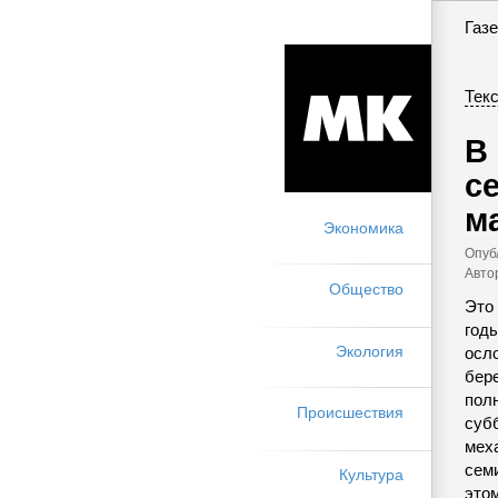
Газе
Текс
В
с
м
Экономика
Опуб
Авто
Общество
Это
год
Экология
осл
бере
пол
Происшествия
суб
меха
сем
Культура
этом