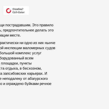
ощи пострадавшим. Это правило
ь, предпочтительнее делать это
рации месте.
актически ни одно из них нынче
ной инспекции маломерных судов
 большой комплекс услуг
оборудованный всем
 площадки, пункты
ста отдыха, в бесхозном,
а запсибовских карьерах. И
 неподалеку от абагурского
о и ограждено буйками речное