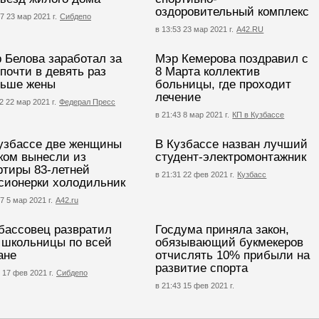
оздоровительный комплекс
7 23 мар 2021 г.
Сибдепо
в 13:53 23 мар 2021 г.
А42.RU
 Белова заработал за
Мэр Кемерова поздравил с
 почти в девять раз
8 Марта коллектив
ьше жены
больницы, где проходит
лечение
2 22 мар 2021 г.
Федерал Пресс
в 21:43 8 мар 2021 г.
КП в Кузбассе
узбассе две женщины
В Кузбассе назван лучший
ком вынесли из
студент-электромонтажник
ртиры 83-летней
в 21:31 22 фев 2021 г.
Кузбасс
сионерки холодильник
7 5 мар 2021 г.
А42.ru
бассовец развратил
Госдума приняла закон,
 школьницы по всей
обязывающий букмекеров
ане
отчислять 10% прибыли на
развитие спорта
 17 фев 2021 г.
Сибдепо
в 21:43 15 фев 2021 г.