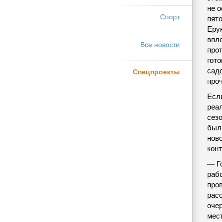
не о
Спорт
пят
Ерун
впл
Все новости
прот
гот
сад
Спецпроекты
про
Есл
реа
сез
был
нов
кон
— Го
рабо
про
рас
оче
мес