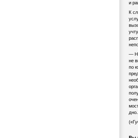
и ра
К сл
усл
выз
учт
рас
неп
— Н
не 
по 
пре
нео
орга
пол
оче
мос
дно.
(«Гу
Вы 