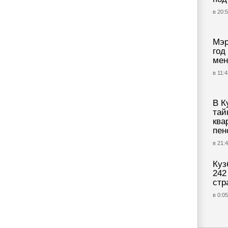
в 20:5
Мэр
год
мен
в 11:4
В К
тай
ква
пен
в 21:4
Куз
242
стр
в 0:05