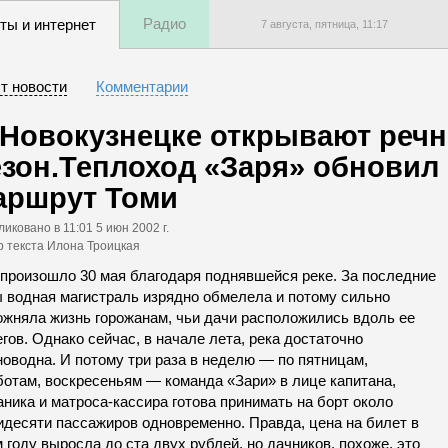
Радио
ты и интернет
7 августа, пятница,
11
:
17
т новости
Комментарии
 Новокузнецке открывают реч
езон.Теплоход «Заря» обновил
аршрут Томи
ликовано
в 11:01 5 июн 2002 г.
р текста Илона Троицкая
 произошло 30 мая благодаря поднявшейся реке. За последние
ы водная магистраль изрядно обмелела и потому сильно
ожняла жизнь горожанам, чьи дачи расположились вдоль ее
гов. Однако сейчас, в начале лета, река достаточно
новодна. И потому три раза в неделю — по пятницам,
ботам, воскресеньям — команда «Зари» в лице капитана,
ника и матроса-кассира готова принимать на борт около
идесяти пассажиров одновременно. Правда, цена на билет в
 году выросла до ста двух рублей, но дачников, похоже, это