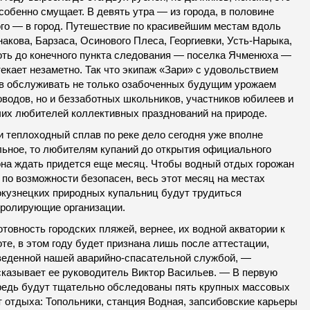
собенно смущает. В девять утра — из города, в половине
ого — в город. Путешествие по красивейшим местам вдоль
акова, Барзаса, Осинового Плеса, Георгиевки, Усть-Нарыка,
оть до конечного пункта следования — поселка Ячменюха —
екает незаметно. Так что экипаж «Зари» с удовольствием
ов обслуживать не только озабоченных будущим урожаем
оводов, но и беззаботных школьников, участников юбилеев и
чих любителей коллективных празднований на природе.
и теплоходный сплав по реке дело сегодня уже вполне
льное, то любителям купаний до открытия официального
она ждать придется еще месяц. Чтобы водный отдых горожан
 по возможности безопасен, весь этот месяц на местах
окузнецких природных купальниц будут трудиться
тролирующие организации.
товность городских пляжей, вернее, их водной акватории к
те, в этом году будет признана лишь после аттестации,
веденной нашей аварийно-спасательной службой, —
сказывает ее руководитель Виктор Васильев. — В первую
редь будут тщательно обследованы пять крупных массовых
т отдыха: Топольники, станция Водная, запсибовские карьеры