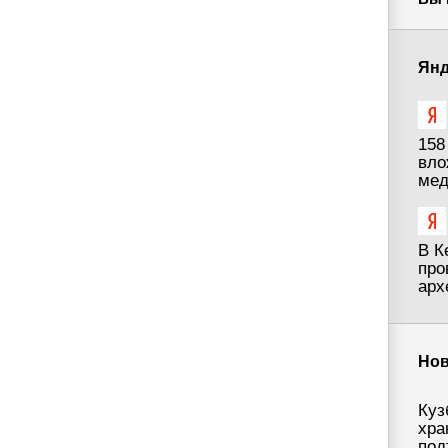
Янд
158
вло
мед
В К
про
арх
Нов
Куз
хра
под