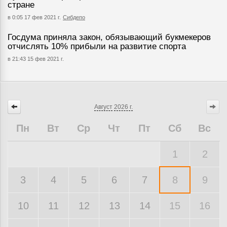
стране
в 0:05 17 фев 2021 г.
Сибдепо
Госдума приняла закон, обязывающий букмекеров
отчислять 10% прибыли на развитие спорта
в 21:43 15 фев 2021 г.
Август
2026 г.
Пн
Вт
Ср
Чт
Пт
Сб
Вс
1
2
3
4
5
6
7
8
9
10
11
12
13
14
15
16