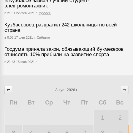
В Кузбассе назван лучший студент-
электромонтажник
в 21:31 22 фев 2021 г.
Кузбасс
Кузбассовец развратил 242 школьницы по всей
стране
в 0:05 17 фев 2021 г.
Сибдепо
Госдума приняла закон, обязывающий букмекеров
отчислять 10% прибыли на развитие спорта
в 21:43 15 фев 2021 г.
Август
2026 г.
Пн
Вт
Ср
Чт
Пт
Сб
Вс
1
2
3
4
5
6
7
8
9