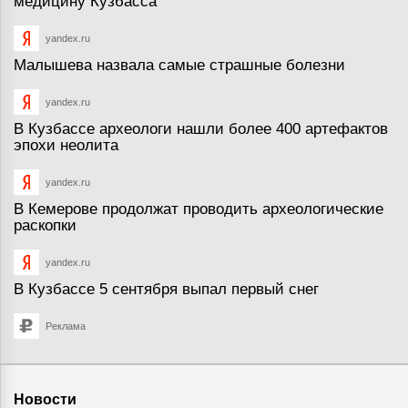
медицину Кузбасса
yandex.ru
Малышева назвала самые страшные болезни
yandex.ru
В Кузбассе археологи нашли более 400 артефактов
эпохи неолита
yandex.ru
В Кемерове продолжат проводить археологические
раскопки
yandex.ru
В Кузбассе 5 сентября выпал первый снег
Реклама
Новости