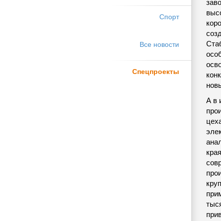
заво
выс
Спорт
кор
соз
Ста
Все новости
осо
осв
Спецпроекты
кон
нов
А в 
про
цех
эле
ана
края
сов
прои
круп
прим
тыся
при