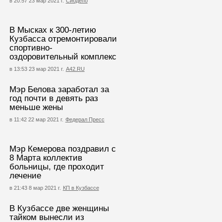
в 20:57 23 мар 2021 г.
Сибдепо
В Мысках к 300-летию
Кузбасса отремонтировали
спортивно-
оздоровительный комплекс
в 13:53 23 мар 2021 г.
А42.RU
Мэр Белова заработал за
год почти в девять раз
меньше жены
в 11:42 22 мар 2021 г.
Федерал Пресс
Мэр Кемерова поздравил с
8 Марта коллектив
больницы, где проходит
лечение
в 21:43 8 мар 2021 г.
КП в Кузбассе
В Кузбассе две женщины
тайком вынесли из