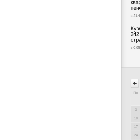
ква
пен
в 21:4
Куз
242
стр
в 0:05
Пн
3
10
17
24