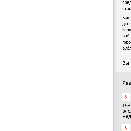
сре
стр
Как
доп
зар
раб
горо
руб
Вы 
Янд
158
вло
мед