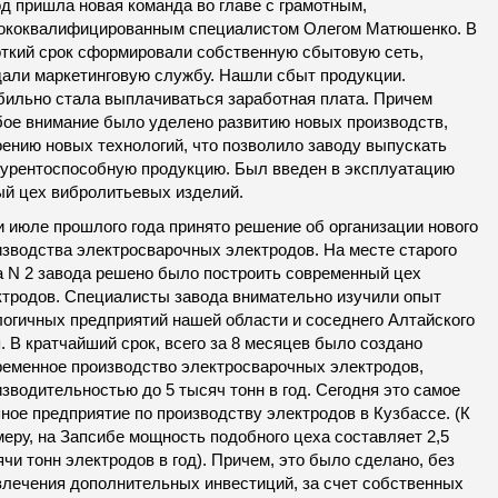
д пришла новая команда во главе с грамотным,
ококвалифицированным специалистом Олегом Матюшенко. В
откий срок сформировали собственную сбытовую сеть,
дали маркетинговую службу. Нашли сбыт продукции.
бильно стала выплачиваться заработная плата. Причем
бое внимание было уделено развитию новых производств,
оению новых технологий, что позволило заводу выпускать
курентоспособную продукцию. Был введен в эксплуатацию
ый цех вибролитьевых изделий.
и июле прошлого года принято решение об организации нового
изводства электросварочных электродов. На месте старого
а N 2 завода решено было построить современный цех
ктродов. Специалисты завода внимательно изучили опыт
логичных предприятий нашей области и соседнего Алтайского
. В кратчайший срок, всего за 8 месяцев было создано
ременное производство электросварочных электродов,
зводительностью до 5 тысяч тонн в год. Сегодня это самое
ное предприятие по производству электродов в Кузбассе. (К
еру, на Запсибе мощность подобного цеха составляет 2,5
чи тонн электродов в год). Причем, это было сделано, без
влечения дополнительных инвестиций, за счет собственных