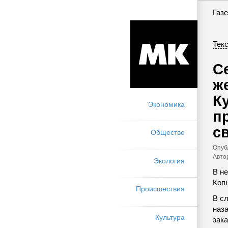
Газе
Текс
С
ж
К
Экономика
п
с
Общество
Опуб
Авто
Экология
В н
Коп
Происшествия
В с
наза
Культура
зака