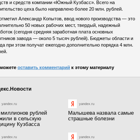
дств и средств компании «Южный Кузбасс». Всего на
оительство цеха было направлено более 20 млн. рублей.
 отметил Александр Копытов, ввод нового производства — это
олнительно 50 новых рабочих мест, твердый, надежный
аботок (сегодня средняя заработная плата основных
отников завода — около 5 тысяч рублей). Бюджеты области и
да при этом получат ежегодно дополнительно порядка 4 млн.
лей.
можете
оставить комментарий
к этому материалу
екс.Новости
yandex.ru
yandex.ru
 миллионов рублей
Малышева назвала самые
жили в сельскую
страшные болезни
ицину Кузбасса
yandex.ru
yandex.ru