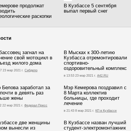
емерове продолжат
В Кузбассе 5 сентября
водить
выпал первый снег
еологические раскопки
ости
бассовец загнал на
В Мысках к 300-летию
нение свой мотоцикл в
Кузбасса отремонтировали
ъезд жилого дома
спортивно-
оздоровительный комплекс
7 23 мар 2021 г.
Сибдепо
в 13:53 23 мар 2021 г.
А42.RU
 Белова заработал за
Мэр Кемерова поздравил с
 почти в девять раз
8 Марта коллектив
ьше жены
больницы, где проходит
лечение
2 22 мар 2021 г.
Федерал Пресс
в 21:43 8 мар 2021 г.
КП в Кузбассе
узбассе две женщины
В Кузбассе назван лучший
ком вынесли из
студент-электромонтажник