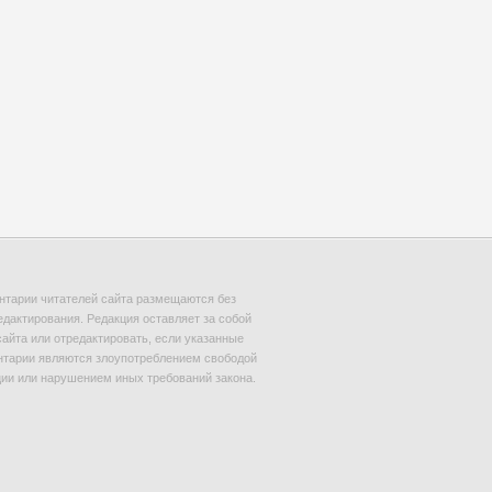
тарии читателей сайта размещаются без
едактирования. Редакция оставляет за собой
сайта или отредактировать, если указанные
тарии являются злоупотреблением свободой
и или нарушением иных требований закона.