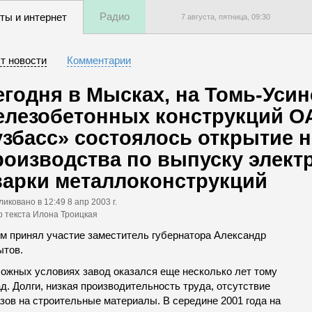
Радио
ты и интернет
7 августа, пятница,
09
:
30
т новости
Комментарии
егодня в Мысках, на Томь-Усин
елезобетонных конструкций 
узбасс» состоялось открытие 
роизводства по выпуску элект
варки металлоконструкций
ликовано
в 12:49 8 апр 2003 г.
р текста Илона Троицкая
ем принял участие заместитель губернатора Александр
ытов.
ложных условиях завод оказался еще несколько лет тому
д. Долги, низкая производительность труда, отсутствие
зов на строительные материалы. В середине 2001 года на