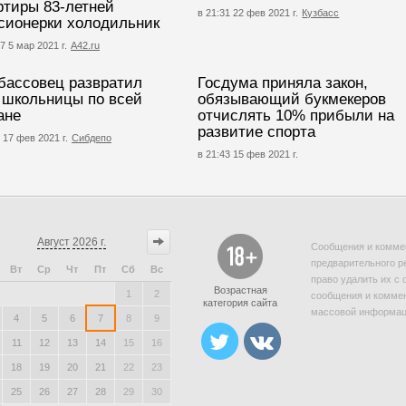
ртиры 83-летней
в 21:31 22 фев 2021 г.
Кузбасс
сионерки холодильник
7 5 мар 2021 г.
А42.ru
бассовец развратил
Госдума приняла закон,
 школьницы по всей
обязывающий букмекеров
ане
отчислять 10% прибыли на
развитие спорта
 17 фев 2021 г.
Сибдепо
в 21:43 15 фев 2021 г.
Август
2026 г.
Сообщения и коммен
предварительного р
Вт
Ср
Чт
Пт
Сб
Вс
право удалить их с 
Возрастная
1
2
сообщения и коммен
категория сайта
массовой информаци
4
5
6
7
8
9
11
12
13
14
15
16
18
19
20
21
22
23
25
26
27
28
29
30