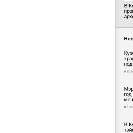
В К
про
арх
Нов
Куз
хра
под
в 20:5
Мэр
год
мен
в 11:4
В К
тай