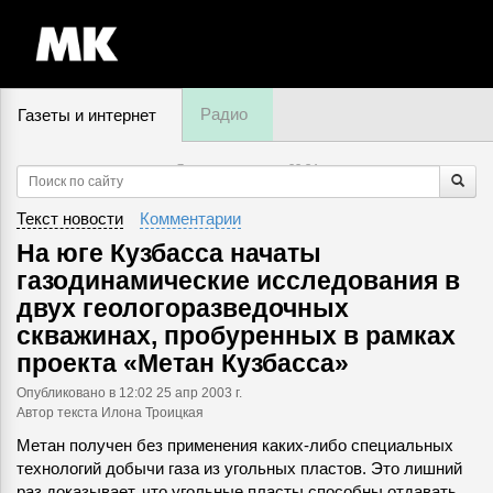
Радио
Газеты и интернет
7 августа, пятница,
22
:
34
Текст новости
Комментарии
На юге Кузбасса начаты
газодинамические исследования в
двух геологоразведочных
скважинах, пробуренных в рамках
проекта «Метан Кузбасса»
Опубликовано
в 12:02 25 апр 2003 г.
Автор текста Илона Троицкая
Метан получен без применения каких-либо специальных
технологий добычи газа из угольных пластов. Это лишний
раз доказывает, что угольные пласты способны отдавать