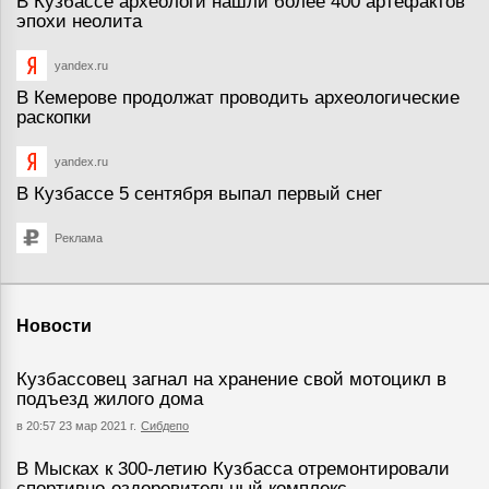
В Кузбассе археологи нашли более 400 артефактов
эпохи неолита
yandex.ru
В Кемерове продолжат проводить археологические
раскопки
yandex.ru
В Кузбассе 5 сентября выпал первый снег
Реклама
Новости
Кузбассовец загнал на хранение свой мотоцикл в
подъезд жилого дома
в 20:57 23 мар 2021 г.
Сибдепо
В Мысках к 300-летию Кузбасса отремонтировали
спортивно-оздоровительный комплекс