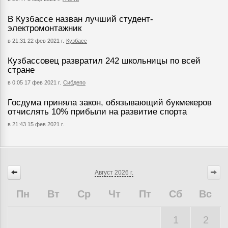
В Кузбассе назван лучший студент-
электромонтажник
в 21:31 22 фев 2021 г.
Кузбасс
Кузбассовец развратил 242 школьницы по всей
стране
в 0:05 17 фев 2021 г.
Сибдепо
Госдума приняла закон, обязывающий букмекеров
отчислять 10% прибыли на развитие спорта
в 21:43 15 фев 2021 г.
Август
2026 г.
Пн
Вт
Ср
Чт
Пт
Сб
Вс
1
2