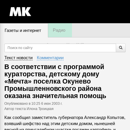
Радио
Газеты и интернет
9 августа, суббота,
00
:
35
Текст новости
Комментарии
В соответствии с программой
кураторства, детскому дому
«Мечта» поселка Окунево
Промышленновского района
оказана значительная помощь
Опубликовано
в 10:25 6 июн 2003 г.
Автор текста Илона Троицкая
Как сообщил заместитель губернатора Александр Копытов,
взявший шефство над этим детским домом, нынешней
весной на приусадебном участке посажен картофель и