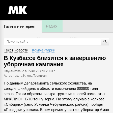
Радио
Газеты и интернет
10 августа, понедельник,
16
:
20
Текст новости
Комментарии
В Кузбассе близится к завершению
уборочная кампания
Опубликовано
в 15:48 29 сен 2003 г.
Автор текста Илона Троицкая
По данным департамента сельского хозяйства, на
сегодняшний день в области намолочено 999800 тонн
зерна. Таким образом, завтра труженики полей намолотят
МИЛЛИОННУЮ тонну зерна. По этому случаю в колхозе
«Сибиряк» (село Усманка Чебулинского района) пройдет
«Праздник урожая». В нем примет участие губернатор Аман