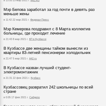
в 13:53 23 мар 2021 г.
А42.RU
Мэр Белова заработал за год почти в девять раз
меньше жены
в 11:42 22 мар 2021 г.
Федерал Пресс
Мэр Кемерова поздравил с 8 Марта коллектив
больницы, где проходит лечение
в 21:43 8 мар 2021 г.
КП в Кузбассе
В Кузбассе две женщины тайком вынесли из
квартиры 83-летней пенсионерки холодильник
в 21:47 5 мар 2021 г.
А42.ru
В Кузбассе назван лучший студент-
электромонтажник
в 21:31 22 фев 2021 г.
Кузбасс
Кузбассовец развратил 242 школьницы по всей
стране
в 0:05 17 фев 2021 г.
Сибдепо