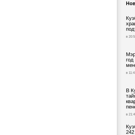
Нов
Куз
хра
под
в 20:5
Мэр
год
мен
в 11:4
В К
тай
ква
пен
в 21:4
Куз
242