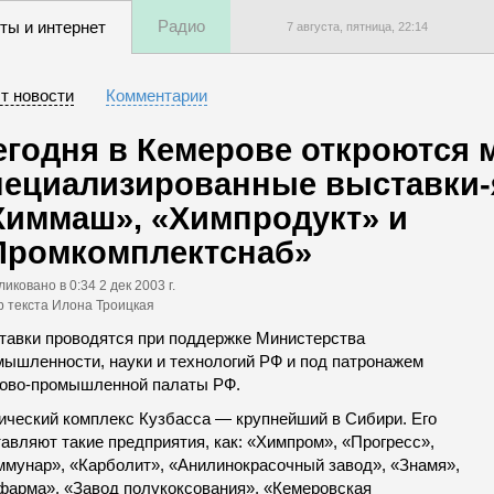
Радио
ты и интернет
7 августа, пятница,
22
:
14
т новости
Комментарии
егодня в Кемерове откроются
пециализированные выставки
Химмаш», «Химпродукт» и
Промкомплектснаб»
ликовано
в 0:34 2 дек 2003 г.
р текста Илона Троицкая
тавки проводятся при поддержке Министерства
мышленности, науки и технологий РФ и под патронажем
гово-промышленной палаты РФ.
ический комплекс Кузбасса — крупнейший в Сибири. Его
авляют такие предприятия, как: «Химпром», «Прогресс»,
ммунар», «Карболит», «Анилинокрасочный завод», «Знамя»,
фарма», «Завод полукоксования», «Кемеровская