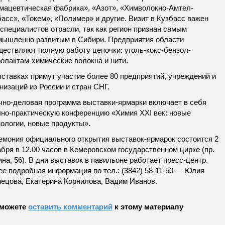
мацевтическая фабрика», «Азот», «Химволокно-Амтел-
асс», «Токем», «Полимер» и другие. Визит в Кузбасс важен
специалистов отрасли, так как регион признан самым
мышленно развитым в Сибири. Предприятия области
ществляют полную работу цепочки: уголь-кокс-бензол-
олактам-химические волокна и нити.
ыставках примут участие более 80 предприятий, учреждений и
низаций из России и стран СНГ.
чно-деловая программа выставки-ярмарки включает в себя
чно-практическую конференцию «Химия XXI век: новые
ологии, новые продукты».
емония официального открытия выставок-ярмарок состоится 2
бря в 12.00 часов в Кемеровском государственном цирке (пр.
на, 56). В дни выставок в павильоне работает пресс-центр.
ее подробная информация по тел.: (3842) 58-11-50 — Юлия
нецова, Екатерина Корнилова, Вадим Иванов.
можете
оставить комментарий
к этому материалу