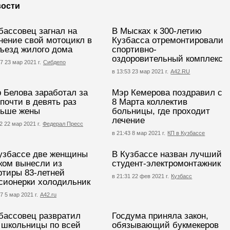
ости
бассовец загнал на
В Мысках к 300-летию
нение свой мотоцикл в
Кузбасса отремонтировали
ъезд жилого дома
спортивно-
оздоровительный комплекс
7 23 мар 2021 г.
Сибдепо
в 13:53 23 мар 2021 г.
А42.RU
 Белова заработал за
Мэр Кемерова поздравил с
 почти в девять раз
8 Марта коллектив
ьше жены
больницы, где проходит
лечение
2 22 мар 2021 г.
Федерал Пресс
в 21:43 8 мар 2021 г.
КП в Кузбассе
узбассе две женщины
В Кузбассе назван лучший
ком вынесли из
студент-электромонтажник
ртиры 83-летней
в 21:31 22 фев 2021 г.
Кузбасс
сионерки холодильник
7 5 мар 2021 г.
А42.ru
бассовец развратил
Госдума приняла закон,
 школьницы по всей
обязывающий букмекеров