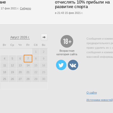
ане
отчислять 10% прибыли на
развитие спорта
 17 фев 2021 г.
Сибдепо
в 21:43 15 фев 2021 г.
Август
2026 г.
Сообщения и коммен
предварительного р
Вт
Ср
Чт
Пт
Сб
Вс
право удалить их с 
Возрастная
1
2
сообщения и коммен
категория сайта
массовой информаци
4
5
6
7
8
9
11
12
13
14
15
16
18
19
20
21
22
23
25
26
27
28
29
30
О сайте
Источники новостей