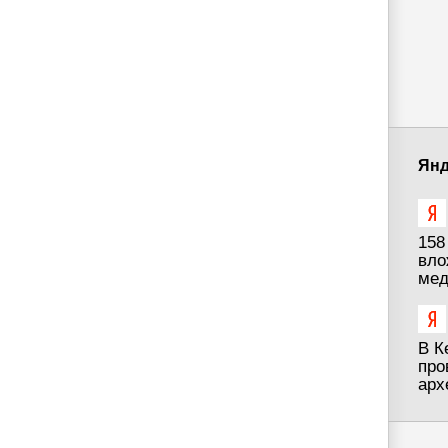
Янд
158
вло
мед
В К
про
арх