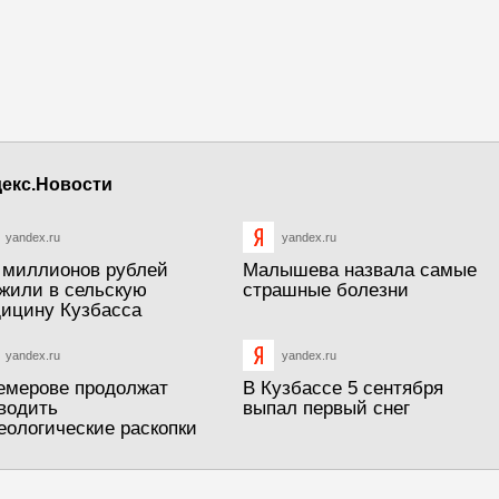
екс.Новости
yandex.ru
yandex.ru
 миллионов рублей
Малышева назвала самые
жили в сельскую
страшные болезни
ицину Кузбасса
yandex.ru
yandex.ru
емерове продолжат
В Кузбассе 5 сентября
водить
выпал первый снег
еологические раскопки