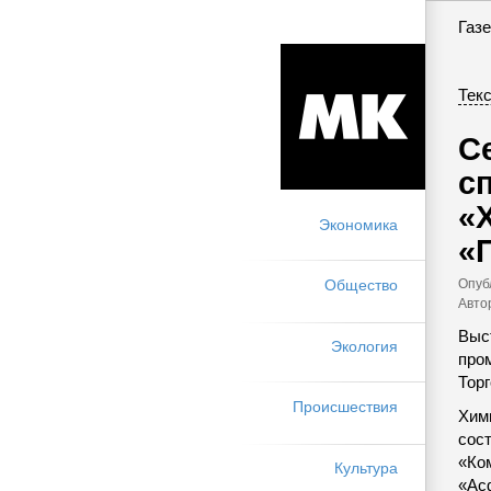
Газе
Текс
С
с
«
Экономика
«
Опуб
Общество
Авто
Выс
Экология
про
Тор
Происшествия
Хим
сост
«Ко
Культура
«Ас