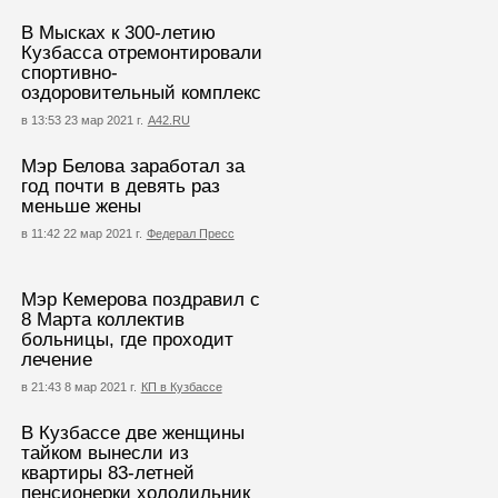
В Мысках к 300-летию
Кузбасса отремонтировали
спортивно-
оздоровительный комплекс
в 13:53 23 мар 2021 г.
А42.RU
Мэр Белова заработал за
год почти в девять раз
меньше жены
в 11:42 22 мар 2021 г.
Федерал Пресс
Мэр Кемерова поздравил с
8 Марта коллектив
больницы, где проходит
лечение
в 21:43 8 мар 2021 г.
КП в Кузбассе
В Кузбассе две женщины
тайком вынесли из
квартиры 83-летней
пенсионерки холодильник