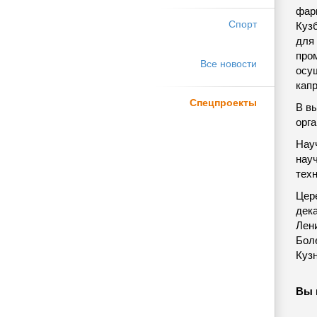
фар
Спорт
Кузб
для 
про
Все новости
осу
капр
Спецпроекты
В в
орга
Нау
нау
техн
Цер
дека
Лени
Бол
Куз
Вы 