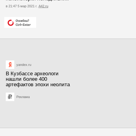
в 21:47 5 мар 2021 г.
А42.ru
yandex.ru
В Кузбассе археологи
нашли более 400
артефактов эпохи неолита
Реклама