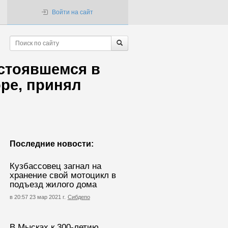
Войти на сайт
стоявшемся в
ре, принял
Последние новости:
Кузбассовец загнал на
хранение свой мотоцикл в
подъезд жилого дома
в 20:57 23 мар 2021 г.
Сибдепо
В Мысках к 300-летию