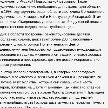
рудничает с Русской Православной церковью. Такое
рудничество жизненно необходимо для страны, для области.
 в 1998 году администрация области заключила Соглашение о
рудничестве с Кемеровской и Новокузнецкой епархией. Этим
лашением объединились усилия светской и духовной власти
 нравственного оздоровления кузбассовцев.
одня в области построены, реконструированы десятки
вославных храмов, действуют более 200 православных
кресных школ, строится Попечительский Центр.
щеннослужители бескорыстно поддерживают нуждающихся
бассовцев в трудных жизненных ситуациях: опекают хосписы,
а инвалидов и престарелых, детские дома и исправительно-
довые учреждения.
ернатор направил телеграмммы, в которых поблагодарил
риарха Московского и Всея Руси Алексия II и Президента РФ
Путина за их молитвы, которые они совершили в честь
еров, погибших на шахте «Тайжина». Как известно, главное
ослужение состоялось в Храме Христа Спасителя. «Президент
осил нас помолиться за тех, кто находится под землей.
ьям погибших пусть Господь даст мужества пережить тяжесть
аты», — сказал Патриарх.