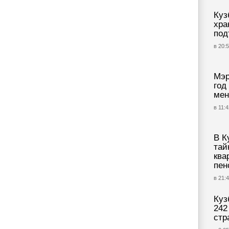
Куз
хра
под
в 20:5
Мэр
год
мен
в 11:4
В К
тай
ква
пен
в 21:4
Куз
242
стр