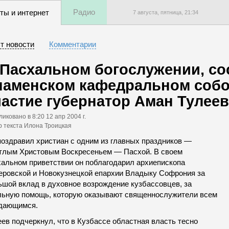
Радио
ты и интернет
7 августа, пятница,
21
:
34
т новости
Комментарии
 Пасхальном богослужении, со
наменском кафедральном собо
частие губернатор Аман Тулеев
ликовано
в 8:20 12 апр 2004 г.
р текста Илона Троицкая
поздравил христиан с одним из главных праздников —
тлым Христовым Воскресеньем — Пасхой. В своем
хальном приветствии он поблагодарил архиепископа
еровской и Новокузнецкой епархии Владыку Софрония за
ьшой вклад в духовное возрождение кузбассовцев, за
льную помощь, которую оказывают священнослужители всем
дающимся.
ев подчеркнул, что в Кузбассе областная власть тесно