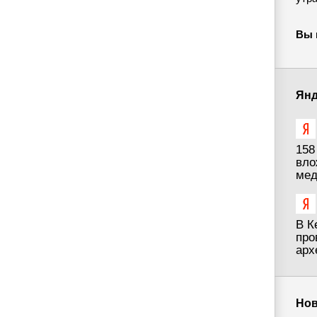
Вы 
Янд
158
вло
мед
В К
про
арх
Нов