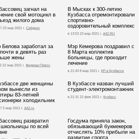
бассовец загнал на
В Мысках к 300-летию
нение свой мотоцикл в
Кузбасса отремонтировали
ъезд жилого дома
спортивно-
оздоровительный комплекс
7 23 мар 2021 г.
Сибдепо
в 13:53 23 мар 2021 г.
А42.RU
 Белова заработал за
Мэр Кемерова поздравил с
 почти в девять раз
8 Марта коллектив
ьше жены
больницы, где проходит
лечение
2 22 мар 2021 г.
Федерал Пресс
в 21:43 8 мар 2021 г.
КП в Кузбассе
узбассе две женщины
В Кузбассе назван лучший
ком вынесли из
студент-электромонтажник
ртиры 83-летней
в 21:31 22 фев 2021 г.
Кузбасс
сионерки холодильник
7 5 мар 2021 г.
А42.ru
бассовец развратил
Госдума приняла закон,
 школьницы по всей
обязывающий букмекеров
ане
отчислять 10% прибыли на
развитие спорта