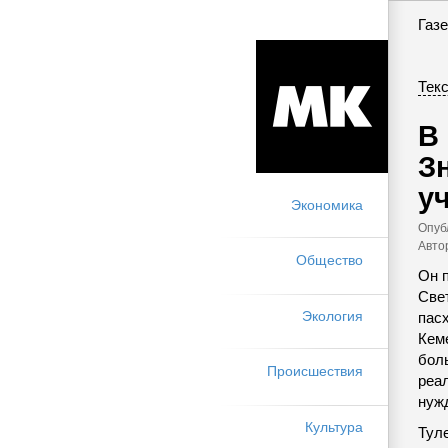
Газе
Текс
В
З
у
Экономика
Опуб
Авто
Общество
Он 
Све
Экология
пас
Кем
бол
Происшествия
реа
нуж
Культура
Туле