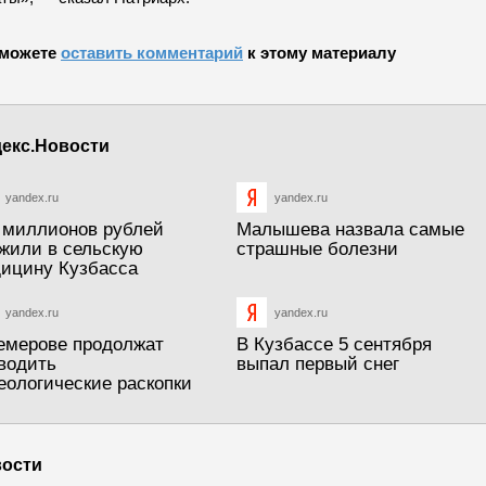
можете
оставить комментарий
к этому материалу
екс.Новости
yandex.ru
yandex.ru
 миллионов рублей
Малышева назвала самые
жили в сельскую
страшные болезни
ицину Кузбасса
yandex.ru
yandex.ru
емерове продолжат
В Кузбассе 5 сентября
водить
выпал первый снег
еологические раскопки
ости