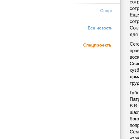
сот
сот
Спорт
Еще
сот
Сог
Все новости
для
Сег
Спецпроекты
пра
вос
Свя
куз
дом
тру
Губ
Пат
В.В.
шахт
бог
попр
Сем
утр