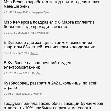
Мэр Белова заработал за год почти в девять раз
меньше жены
в 11:42 22 мар 2021 г.
Федерал Пресс
Мэр Кемерова поздравил с 8 Марта коллектив
больницы, где проходит лечение
в 21:43 8 мар 2021 г.
КП в Кузбассе
В Кузбассе две женщины тайком вынесли из
квартиры 83-летней пенсионерки холодильник
в 21:47 5 мар 2021 г.
А42.ru
В Кузбассе назван лучший студент-
электромонтажник
в 21:31 22 фев 2021 г.
Кузбасс
Кузбассовец развратил 242 школьницы по всей
стране
в 0:05 17 фев 2021 г.
Сибдепо
Госдума приняла закон, обязывающий букмекеров
отчислять 10% прибыли на развитие спорта