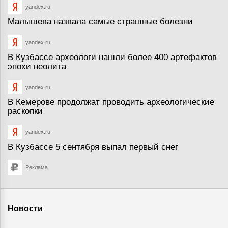
yandex.ru
Малышева назвала самые страшные болезни
yandex.ru
В Кузбассе археологи нашли более 400 артефактов
эпохи неолита
yandex.ru
В Кемерове продолжат проводить археологические
раскопки
yandex.ru
В Кузбассе 5 сентября выпал первый снег
Реклама
Новости