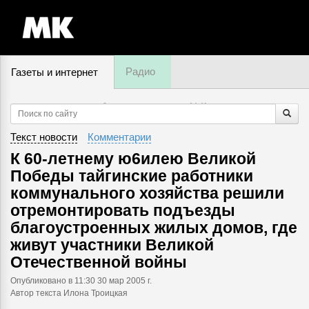
Радио
Газеты и интернет
9 августа, воскресенье,
14
:
41
Текст новости
Комментарии
К 60-летнему ю6илею Великой
Победы тайгинские работники
коммунального хозяйства решили
отремонтировать подъезды
благоустроенных жилых домов, где
живут участники Великой
Отечественной войны
Опубликовано
в 11:30 30 мар 2005 г.
Автор текста Илона Троицкая