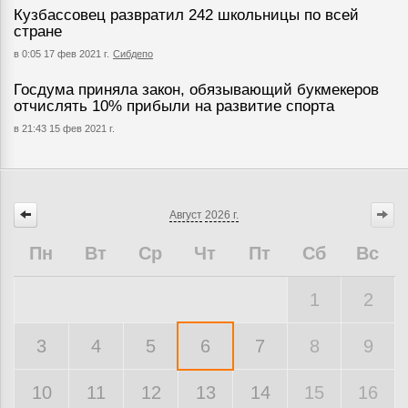
Кузбассовец развратил 242 школьницы по всей
стране
в 0:05 17 фев 2021 г.
Сибдепо
Госдума приняла закон, обязывающий букмекеров
отчислять 10% прибыли на развитие спорта
в 21:43 15 фев 2021 г.
Август
2026 г.
Пн
Вт
Ср
Чт
Пт
Сб
Вс
1
2
3
4
5
6
7
8
9
10
11
12
13
14
15
16