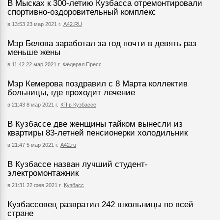
В Мысках к 300-летию Кузбасса отремонтировали
спортивно-оздоровительный комплекс
в 13:53 23 мар 2021 г.
А42.RU
Мэр Белова заработал за год почти в девять раз
меньше жены
в 11:42 22 мар 2021 г.
Федерал Пресс
Мэр Кемерова поздравил с 8 Марта коллектив
больницы, где проходит лечение
в 21:43 8 мар 2021 г.
КП в Кузбассе
В Кузбассе две женщины тайком вынесли из
квартиры 83-летней пенсионерки холодильник
в 21:47 5 мар 2021 г.
А42.ru
В Кузбассе назван лучший студент-
электромонтажник
в 21:31 22 фев 2021 г.
Кузбасс
Кузбассовец развратил 242 школьницы по всей
стране