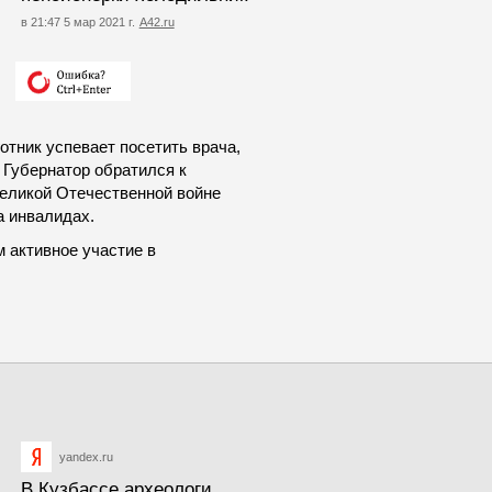
в 21:47 5 мар 2021 г.
А42.ru
отник успевает посетить врача,
 Губернатор обратился к
Великой Отечественной войне
а инвалидах.
 активное участие в
yandex.ru
В Кузбассе археологи