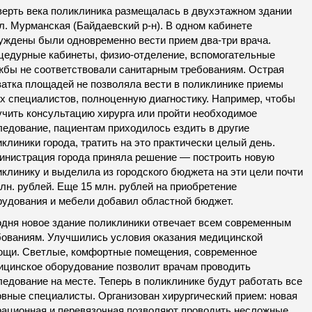
верть века поликлиника размещалась в двухэтажном здании
л. Мурманская (Байдаевский р-н). В одном кабинете
уждены были одновременно вести прием два-три врача.
цедурные кабинеты, физио-отделение, вспомогательные
жбы не соответствовали санитарным требованиям. Острая
ватка площадей не позволяла вести в поликлинике приемы
их специалистов, полноценную диагностику. Например, чтобы
учить консультацию хирурга или пройти необходимое
ледование, пациентам приходилось ездить в другие
клиники города, тратить на это практически целый день.
инистрация города приняла решение — построить новую
клинику и выделила из городского бюджета на эти цели почти
лн. рублей. Еще 15 млн. рублей на приобретение
рудования и мебели добавил областной бюджет.
одня новое здание поликлиники отвечает всем современным
бованиям. Улучшились условия оказания медицинской
ощи. Светлые, комфортные помещения, современное
ицинское оборудование позволит врачам проводить
едование на месте. Теперь в поликлинике будут работать все
овные специалисты. Организован хирургический прием: новая
рационная и перевязочная позволяют проводить несложные