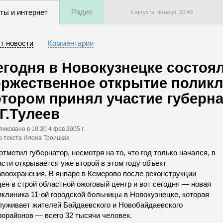
Радио
ты и интернет
6 августа, четверг,
20
:
40
т новости
Комментарии
егодня в Новокузнецке состоя
оржественное открытие поликл
отором принял участие губерн
Г.Тулеев
ликовано
в 10:30 4 фев 2005 г.
р текста Илона Троицкая
отметил губернатор, несмотря на то, что год только начался, в
сти открывается уже второй в этом году объект
авоохранения. В январе в Кемерово после реконструкции
ен в строй областной ожоговый центр и вот сегодня — новая
клиника 11-ой городской больницы в Новокузнецке, которая
луживает жителей Байдаевского и Новобайдаевского
рорайонов — всего 32 тысячи человек.