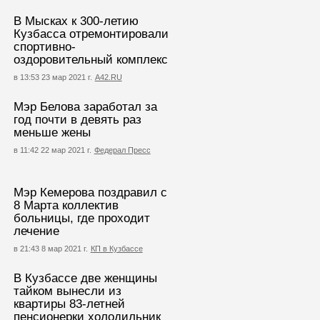
В Мысках к 300-летию
Кузбасса отремонтировали
спортивно-
оздоровительный комплекс
в 13:53 23 мар 2021 г.
А42.RU
Мэр Белова заработал за
год почти в девять раз
меньше жены
в 11:42 22 мар 2021 г.
Федерал Пресс
Мэр Кемерова поздравил с
8 Марта коллектив
больницы, где проходит
лечение
в 21:43 8 мар 2021 г.
КП в Кузбассе
В Кузбассе две женщины
тайком вынесли из
квартиры 83-летней
пенсионерки холодильник