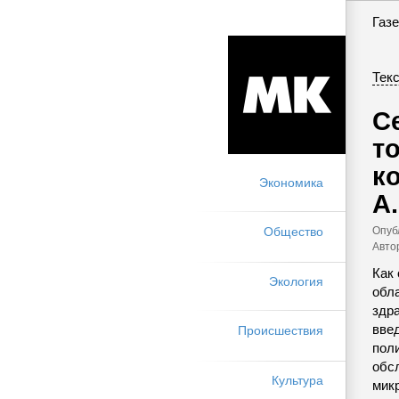
Газе
Текс
С
т
к
Экономика
А.
Опуб
Общество
Авто
Как 
Экология
обла
здр
введ
Происшествия
поли
обс
Культура
мик