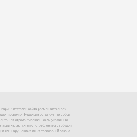
тарии читателей сайта размещаются без
едактирования. Редакция оставляет за собой
сайта или отредактировать, если указанные
тарии являются злоупотреблением свободой
и или нарушением иных требований закона.