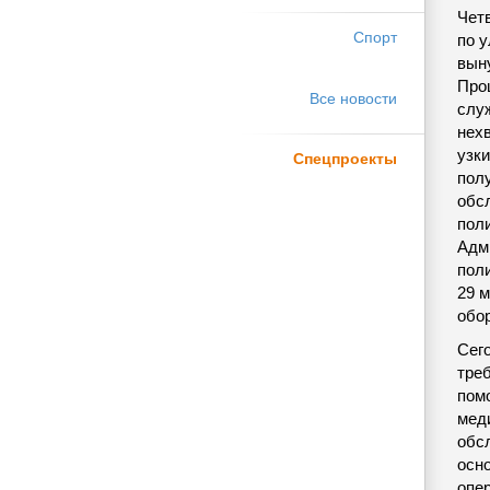
Чет
Спорт
по у
вын
Про
Все новости
слу
нех
узк
Спецпроекты
пол
обс
поли
Адм
поли
29 м
обо
Сег
тре
пом
мед
обсл
осн
опе