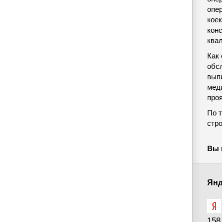
опе
коек
кон
ква
Как 
обсл
выпи
мед
про
По 
стр
Вы 
Янд
158