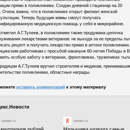
рации прямо в поликлинике. Создан дневной стационар на 20
. Очень важно, что в поликлинике открыт филиал женской
сультации. Теперь будущие мамы смогут получать
лифицированную медицинскую помощь у себя в микрорайоне.
отметил А.Г.Тулеев, в поликлинике также продумана цепочка
уживания лекарствами ветеранов: не выходя за ее пределы льг
сать рецепт и получить лекарство прямо в аптеке поликлиники.
ицинским работникам с просьбой накануне 60-летия Победы в 
явить особую заботу о ветеранах, фронтовиках, тружениках тыл
традиции А.Г.Тулеев вручил строителям и медикам, принимавшим
оительстве поликлиники, областные награды.
можете
оставить комментарий
к этому материалу
екс.Новости
yandex.ru
yandex.ru
 миллионов рублей
Малышева назвала самые