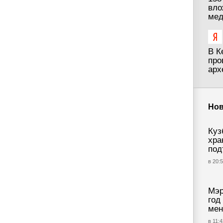
вло
мед
В К
про
арх
Нов
Куз
хра
под
в 20:5
Мэр
год
мен
в 11:4