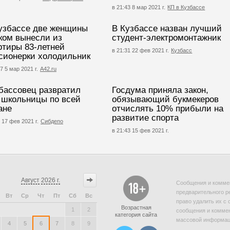
в 21:43 8 мар 2021 г.
КП в Кузбассе
узбассе две женщины
В Кузбассе назван лучший
ком вынесли из
студент-электромонтажник
ртиры 83-летней
в 21:31 22 фев 2021 г.
Кузбасс
сионерки холодильник
7 5 мар 2021 г.
А42.ru
бассовец развратил
Госдума приняла закон,
 школьницы по всей
обязывающий букмекеров
ане
отчислять 10% прибыли на
развитие спорта
 17 фев 2021 г.
Сибдепо
в 21:43 15 фев 2021 г.
Август
2026 г.
Сообщения и коммен
предварительного р
Вт
Ср
Чт
Пт
Сб
Вс
право удалить их с 
Возрастная
1
2
сообщения и коммен
категория сайта
массовой информаци
4
5
6
7
8
9