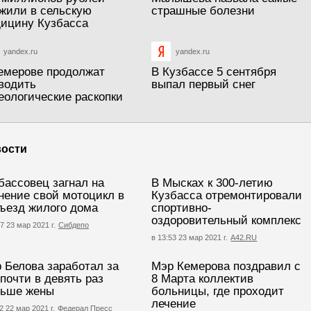
жили в сельскую
страшные болезни
ицину Кузбасса
yandex.ru
yandex.ru
емерове продолжат
В Кузбассе 5 сентября
водить
выпал первый снег
еологические раскопки
ости
бассовец загнал на
В Мысках к 300-летию
нение свой мотоцикл в
Кузбасса отремонтировали
ъезд жилого дома
спортивно-
оздоровительный комплекс
7 23 мар 2021 г.
Сибдепо
в 13:53 23 мар 2021 г.
А42.RU
 Белова заработал за
Мэр Кемерова поздравил с
 почти в девять раз
8 Марта коллектив
ьше жены
больницы, где проходит
лечение
2 22 мар 2021 г.
Федерал Пресс