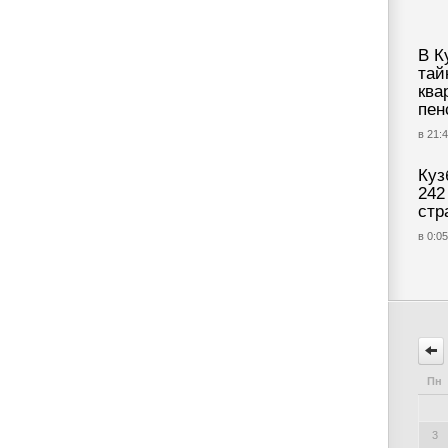
В К
тай
ква
пен
в 21:4
Куз
242
стр
в 0:05
Пн
3