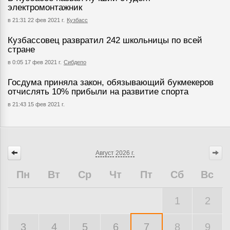
электромонтажник
в 21:31 22 фев 2021 г.
Кузбасс
Кузбассовец развратил 242 школьницы по всей
стране
в 0:05 17 фев 2021 г.
Сибдепо
Госдума приняла закон, обязывающий букмекеров
отчислять 10% прибыли на развитие спорта
в 21:43 15 фев 2021 г.
Август
2026 г.
Пн
Вт
Ср
Чт
Пт
Сб
Вс
1
2
3
4
5
6
7
8
9