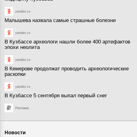
yandex.ru
Малышева назвала самые страшные болезни
yandex.ru
В Кузбассе археологи нашли более 400 артефактов
эпохи неолита
yandex.ru
В Кемерове продолжат проводить археологические
раскопки
yandex.ru
В Кузбассе 5 сентября выпал первый снег
Реклама
Новости