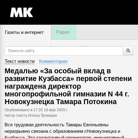
Радио
Газеты и интернет
7 августа, четверг,
00
:
19
Текст новости
Комментарии
Медалью «За особый вклад в
развитие Кузбасса» первой степени
награждена директор
многопрофильной гимназии N 44 г.
Новокузнецка Тамара Потокина
Опубликовано
в 17:35 18 мар 2005 г.
Автор текста Илона Троицкая
Вся трудовая деятельность Тамары Евгеньевны
неразрывно связана с образованием г.Новокузнецка и
Кузбасса. Это талантливый организатор, инициативный