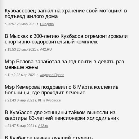
Кузбассовец загнал на хранение свой мотоцикл в
подъезд жилого дома
в 20:57 23 мар 2021 г.
Сибдепо
В Мысках к 300-летию Кузбасса отремонтировали
спортивно-оздоровительный комплекс
в 13:53 23 мар 2021 г.
А42.RU
Мэр Белова заработал за год почти в девять раз
меньше жены
в 11:42 22 мар 2021 г.
Федерал Пресс
Мэр Кемерова поздравил с 8 Марта коллектив
больницы, где проходит лечение
в 21:43 8 мар 2021 г.
КП в Кузбассе
В Кузбассе две женщины тайком вынесли из
квартиры 83-летней пенсионерки холодильник
в 21:47 5 мар 2021 г.
А42.ru
В Кузбассе назван лучший студент-