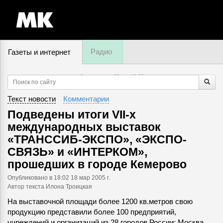
Радио
Газеты и интернет
8 августа, суббота,
19
:
22
Текст новости
Комментарии
Подведены итоги VII-х
международных выставок
«ТРАНССИБ-ЭКСПО», «ЭКСПО-
СВЯЗЬ» и «ИНТЕРКОМ»,
прошедших в городе Кемерово
Опубликовано
в 18:02 18 мар 2005 г.
Автор текста Илона Троицкая
На выставочной площади более 1200 кв.метров свою
продукцию представили более 100 предприятий,
учреждений и организаций из 28 городов России: Москва,