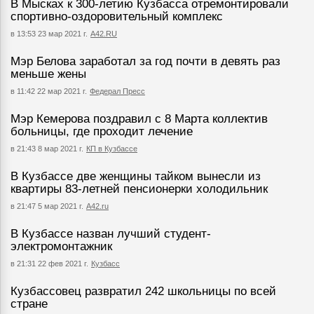
В Мысках к 300-летию Кузбасса отремонтировали
спортивно-оздоровительный комплекс
в 13:53 23 мар 2021 г.
А42.RU
Мэр Белова заработал за год почти в девять раз
меньше жены
в 11:42 22 мар 2021 г.
Федерал Пресс
Мэр Кемерова поздравил с 8 Марта коллектив
больницы, где проходит лечение
в 21:43 8 мар 2021 г.
КП в Кузбассе
В Кузбассе две женщины тайком вынесли из
квартиры 83-летней пенсионерки холодильник
в 21:47 5 мар 2021 г.
А42.ru
В Кузбассе назван лучший студент-
электромонтажник
в 21:31 22 фев 2021 г.
Кузбасс
Кузбассовец развратил 242 школьницы по всей
стране