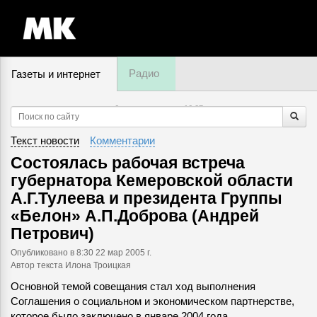
Радио
Газеты и интернет
6 августа, четверг,
16
:
07
Текст новости
Комментарии
Состоялась рабочая встреча
губернатора Кемеровской области
А.Г.Тулеева и президента Группы
«Белон» А.П.Доброва (Андрей
Петрович)
Опубликовано
в 8:30 22 мар 2005 г.
Автор текста Илона Троицкая
Основной темой совещания стал ход выполнения
Соглашения о социальном и экономическом партнерстве,
которое было заключено в январе 2004 года.