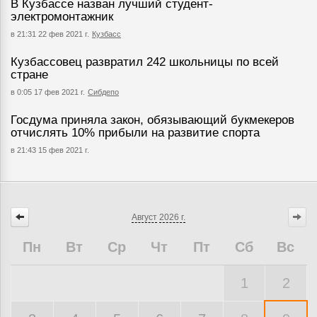
В Кузбассе назван лучший студент-
электромонтажник
в 21:31 22 фев 2021 г.
Кузбасс
Кузбассовец развратил 242 школьницы по всей
стране
в 0:05 17 фев 2021 г.
Сибдепо
Госдума приняла закон, обязывающий букмекеров
отчислять 10% прибыли на развитие спорта
в 21:43 15 фев 2021 г.
Август
2026 г.
Пн
Вт
Ср
Чт
Пт
Сб
Вс
1
2