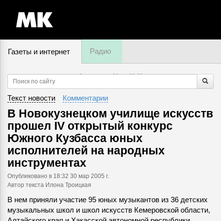
Радио
Газеты и интернет
9 августа, суббота,
01
:
32
Текст новости
Комментарии
В Новокузнецком училище искусств
прошел IV открытый конкурс
Южного Кузбасса юных
исполнителей на народных
инструментах
Опубликовано
в 18:32 30 мар 2005 г.
Автор текста Илона Троицкая
В нем приняли участие 95 юных музыкантов из 36 детских
музыкальных школ и школ искусств Кемеровской области,
Алтайского края и Хакасской автономной республики.