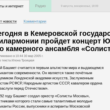
Радио
ты и интернет
9 августа, воскресенье,
18
:
09
т новости
Комментарии
егодня в Кемеровской государ
илармонии пройдет концерт Ю
го камерного ансамбля «Соли
ликовано
в 10:44 30 мар 2005 г.
р текста Илона Троицкая
й Башмет считается первым альтистом мира и выдающемся
ыкантом современности. Он является также почётным
демиком Лондонской академии искусств, Заслуженным
истом РСФСР, Народным артистом СССР, кавалером ордена
 заслуги перед Отечеством».
992 году Башмет создал оркестр «Солисты Москвы»,
стниками которого стали самые талантливые молодые
ыканты России, выпускники и аспиранты Московской