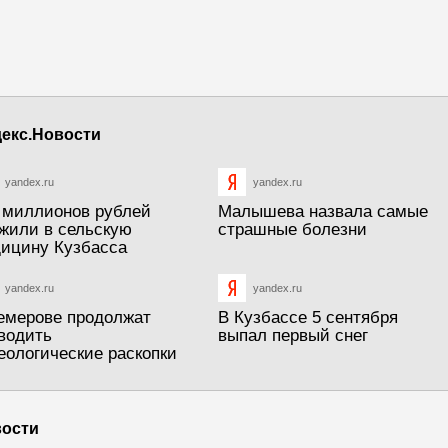
екс.Новости
yandex.ru
yandex.ru
 миллионов рублей
Малышева назвала самые
жили в сельскую
страшные болезни
ицину Кузбасса
yandex.ru
yandex.ru
емерове продолжат
В Кузбассе 5 сентября
водить
выпал первый снег
еологические раскопки
ости