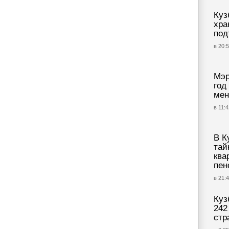
Куз
хра
под
в 20:5
Мэр
год
мен
в 11:4
В К
тай
ква
пен
в 21:4
Куз
242
стр