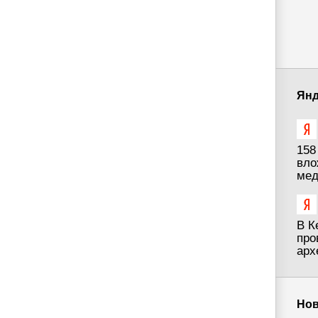
Янд
158
вло
мед
В К
про
арх
Нов