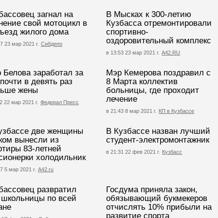
бассовец загнал на
В Мысках к 300-летию
нение свой мотоцикл в
Кузбасса отремонтировали
ъезд жилого дома
спортивно-
оздоровительный комплекс
7 23 мар 2021 г.
Сибдепо
в 13:53 23 мар 2021 г.
А42.RU
 Белова заработал за
Мэр Кемерова поздравил с
 почти в девять раз
8 Марта коллектив
ьше жены
больницы, где проходит
лечение
2 22 мар 2021 г.
Федерал Пресс
в 21:43 8 мар 2021 г.
КП в Кузбассе
узбассе две женщины
В Кузбассе назван лучший
ком вынесли из
студент-электромонтажник
ртиры 83-летней
в 21:31 22 фев 2021 г.
Кузбасс
сионерки холодильник
7 5 мар 2021 г.
А42.ru
бассовец развратил
Госдума приняла закон,
 школьницы по всей
обязывающий букмекеров
ане
отчислять 10% прибыли на
развитие спорта