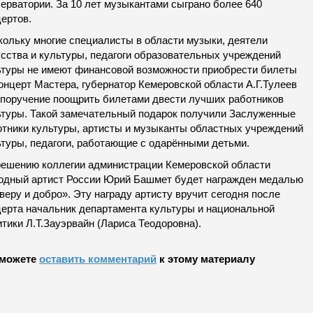
ерватории. За 10 лет музыкантами сыграно более 640
ертов.
кольку многие специалисты в области музыки, деятели
усства и культуры, педагоги образовательных учреждений
ьтуры не имеют финансовой возможности приобрести билеты
онцерт Мастера, губернатор Кемеровской области А.Г.Тулеев
 поручение поощрить билетами двести лучших работников
ьтуры. Такой замечательный подарок получили Заслуженные
отники культуры, артисты и музыканты областных учреждений
ьтуры, педагоги, работающие с одарёнными детьми.
решению коллегии администрации Кемеровской области
одный артист России Юрий Башмет будет награжден медалью
веру и добро». Эту награду артисту вручит сегодня после
церта начальник департамента культуры и национальной
тики Л.Т.Зауэрвайн (Лариса Теодоровна).
можете
оставить комментарий
к этому материалу