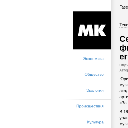
Газе
Текс
С
ф
е
Экономика
Опуб
Авто
Общество
Юри
муз
Экология
ака
арт
«За
Происшествия
В 1
уча
Культура
муз