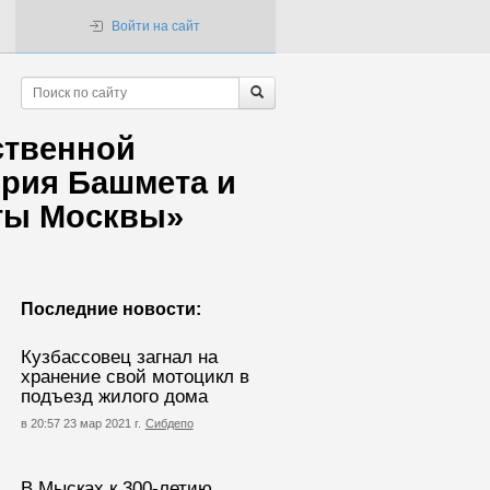
Войти на сайт
ственной
рия Башмета и
сты Москвы»
Последние новости:
Кузбассовец загнал на
хранение свой мотоцикл в
подъезд жилого дома
в 20:57 23 мар 2021 г.
Сибдепо
В Мысках к 300-летию